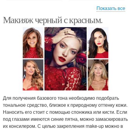
Показать все
Макияж черный с красным.
Макияж в красных
Красивый макияж
Гамма для макияжа
Глаза с красным
Образ макияж и
Глаз с красными
прическа
Для получения базового тона необходимо подобрать
тональное средство, близкое к природному оттенку кожи.
Стильные прически и
Наносить его стоит с помощью спонжика или кисти. Если
Макияж для красных
макияж
под глазами имеются синие пятна, можно замаскировать
их консилером. С целью закрепления make-up можно в