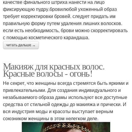
качестве финального штриха нанести на лицо
фиксирующую пудру.бровилюбой ухоженный образ
Макияж к голубым
Макияж к красным
требует корректировки бровей. следует придать им
волосам
правильную форму путем удаления лишних волосков.
если есть необходимость, брови можно скорректировать
с помощью косметического карандаша.
Макияж для
читать дальше →
Макияж для рыжих
рыжеволосых девушек
Макияж для красных волос.
Красные волосы - огонь!
Вечерний макияж
Не секрет, что женщины всегда стремятся быть яркими и
привлекательными. Для создания индивидуального и
незабываемого образа дамы используют все доступные
средства от стильной одежды до макияжа и прически. И
вся индустрия моды и красоты выступает верным
союзником женщины в этом нелегком деле.