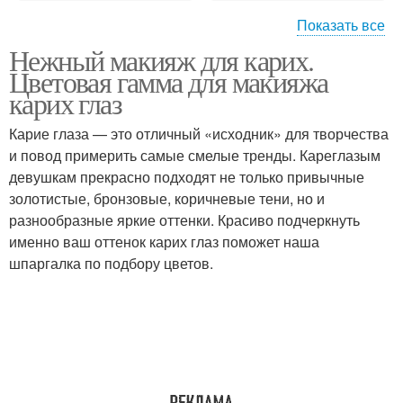
Показать все
Нежный макияж для карих.
Макияж в тренде
Нюдовый макияж
Цветовая гамма для макияжа
карих глаз
Карие глаза — это отличный «исходник» для творчества
Макияж для зеленых
Макияж для голубых
и повод примерить самые смелые тренды. Кареглазым
глаз
глаз
девушкам прекрасно подходят не только привычные
золотистые, бронзовые, коричневые тени, но и
разнообразные яркие оттенки. Красиво подчеркнуть
именно ваш оттенок карих глаз поможет наша
Вечерний макияж
Макияж в нежных тонах
шпаргалка по подбору цветов.
Макияж для кареглазых
Макияж в стиле
женщин