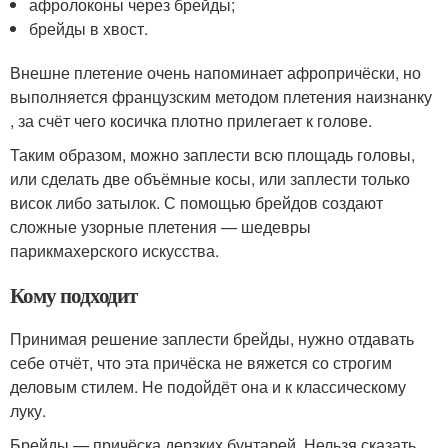
афролоконы через брейды;
брейды в хвост.
Внешне плетение очень напоминает афропричёски, но
выполняется французским методом плетения наизнанку
, за счёт чего косичка плотно прилегает к голове.
Таким образом, можно заплести всю площадь головы,
или сделать две объёмные косы, или заплести только
висок либо затылок. С помощью брейдов создают
сложные узорные плетения — шедевры
парикмахерского искусства.
Кому подходит
Принимая решение заплести брейды, нужно отдавать
себе отчёт, что эта причёска не вяжется со строгим
деловым стилем. Не подойдёт она и к классическому
луку.
Брейды — причёска дерзких бунтарей. Нельзя сказать,