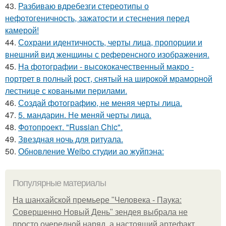
43.
Разбиваю вдребезги стереотипы о
нефотогеничность, зажатости и стеснения перед
камерой!
44.
Сохрани идентичность, черты лица, пропорции и
внешний вид женщины с референсного изображения.
45.
На фотографии - высококачественный макро -
портрет в полный рост, снятый на широкой мраморной
лестнице с коваными перилами.
46.
Создай фотографию, не меняя черты лица.
47.
5. мандарин. Не меняй черты лица.
48.
Фотопроект. "Russian Chic".
49.
Звездная ночь для ритуала.
50.
Обновление Weibo студии ао жуйпэна:
Популярные материалы
На шанхайской премьере "Человека - Паука:
Совершенно Новый День" зендея выбрала не
просто очередной наряд, а настоящий артефакт