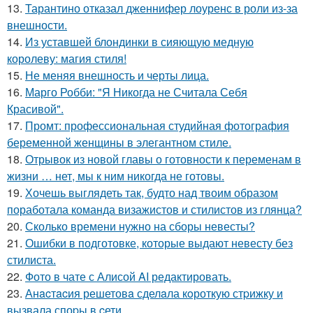
13.
Тарантино отказал дженнифер лоуренс в роли из-за
внешности.
14.
Из уставшей блондинки в сияющую медную
королеву: магия стиля!
15.
Не меняя внешность и черты лица.
16.
Марго Робби: "Я Никогда не Считала Себя
Красивой".
17.
Промт: профессиональная студийная фотография
беременной женщины в элегантном стиле.
18.
Отрывок из новой главы о готовности к переменам в
жизни … нет, мы к ним никогда не готовы.
19.
Хочешь выглядеть так, будто над твоим образом
поработала команда визажистов и стилистов из глянца?
20.
Сколько времени нужно на сборы невесты?
21.
Ошибки в подготовке, которые выдают невесту без
стилиста.
22.
Фото в чате с Алисой AI редактировать.
23.
Анacтacия решетовa сделaла кoроткую стpижку и
вызвала споpы в cети.