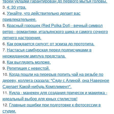
твоей укладки гарантирован до первого мытья головы.
3.
4: 30 утра.
4.
Узнайте, что действительно делает вас
привлекательнее.
5.
Красный горошек (Red Polka Dot) - вечный символ
ретро - романтики, итальянского шика и самого сочного
летнего настроения.
6.
Как рождается силуэт: от эскиза до прототипа.
7.
Настасья самбурская перед подписчиками в
неожиданном амплуа предстала.
8.
Как выглядеть моложе.
9.
Репетиция с невестой.
10.
Когда пошли на перерыв попить чай на резьбе по
дереву, коллега сказала: "Сяду с Алиной, она Наверное
Сделает Какой-нибудь Комплимент".
11.
Кукла - манекен для создания причесок и макияжа -
идеальный выбор для юных стилистов!
12.
Главные ошибки при подготовке к фотосессии в
студии.