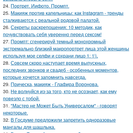
24.
Портрет. Иифото. Промпт.
25.
Макияж против капельницы: как Instagram - тренды
сталкиваются с реальной родовой палатой.
26.
Секреты раскрепощения: 10 методик, как
почувствовать себя уверенно перед сексом!
27.
Промпт: сгенерируй темный монохромный
экстремально близкий макропортрет лица этой женщины
используя мое селфи и сохрани лицо 1: 1\\.
28.
Совсем скоро наступает время выпускных,
последних звонков и свадеб - особенных моментов,
которые хочется запомнить навсегда.
29.
Прическа, макияж - Глафира Воронова.
30.
Не волнуйся из-за того, кто не осознает, как ему
повезло с тобой.
31.
"Мастер не Может Быть Универсалом" - говорят
некоторые.
32.
В Госдуме предложили запретить одноразовые
мангалы для шашлыка.