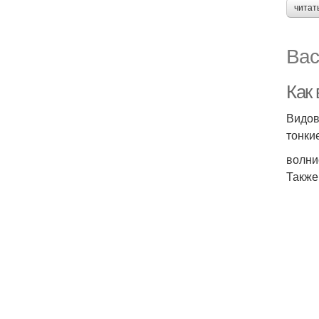
читат
Вас
Как 
Видов
тонки
волни
Также