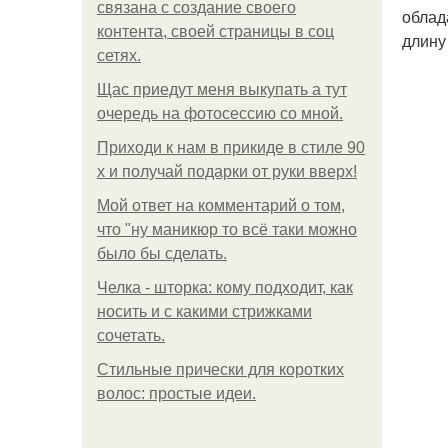
связана с создание своего
облад
контента, своей страницы в соц
длину
сетях.
Щас приедут меня выкупать а тут
очередь на фотосессию со мной.
Приходи к нам в прикиде в стиле 90
х и получай подарки от руки вверх!
Мой ответ на комментарий о том,
что "ну маникюр то всё таки можно
было бы сделать.
Челка - шторка: кому подходит, как
носить и с какими стрижками
сочетать.
Стильные прически для коротких
волос: простые идеи.