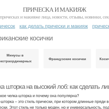
ПРИЧЕСКА И МАКИЯЖ
прическах и макияже лица, новости, отзывы, новинки, сек
ичесок
как делать прически и макияж
причес
иканские косички
Минусы в
Французские косички
Коси
экстраординарных
косичках
ка шторка на высокий лоб: как сделать л
акое челка-шторка и почему она популярна?
-шторка – это стиль прически, при котором длинные пряди 
ески. Этот стиль не только моден, но и универсальность, п