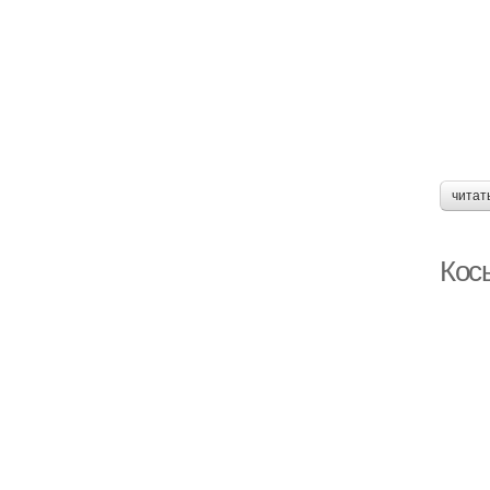
читат
Кос