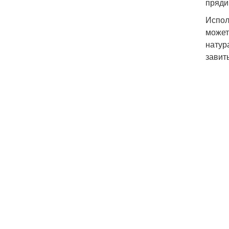
пряди
Испол
может
натур
завит