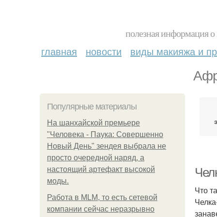
полезная информация о 
главная
новости
виды макияжа и пр
Афр
Популярные материалы
На шанхайской премьере
"Человека - Паука: Совершенно
Новый День" зендея выбрала не
просто очередной наряд, а
настоящий артефакт высокой
Чел
моды.
Что т
Работа в MLM, то есть сетевой
Челка
компании сейчас неразрывно
занав