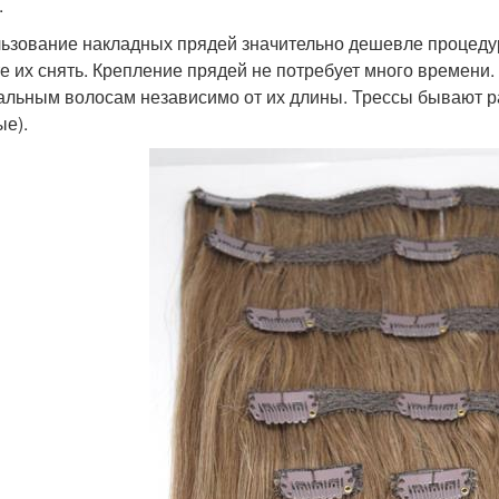
.
ьзование накладных прядей значительно дешевле процеду
е их снять. Крепление прядей не потребует много времени.
альным волосам независимо от их длины. Трессы бывают ра
ые).