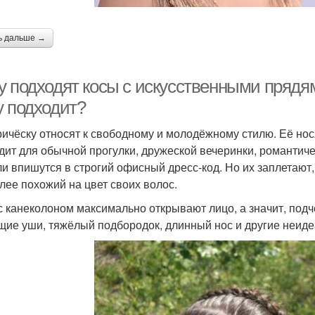
ь дальше →
 подходят косы с искусственными прядями
у подходит?
ричёску относят к свободному и молодёжному стилю. Её но
дит для обычной прогулки, дружеской вечеринки, романтич
ли впишутся в строгий офисный дресс-код. Но их заплетают
лее похожий на цвет своих волос.
с канеколоном максимально открывают лицо, а значит, подч
щие уши, тяжёлый подбородок, длинный нос и другие неид