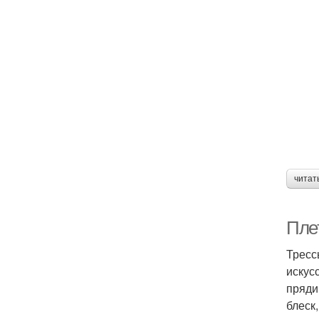
читат
Пле
Тресс
искус
пряди
блеск