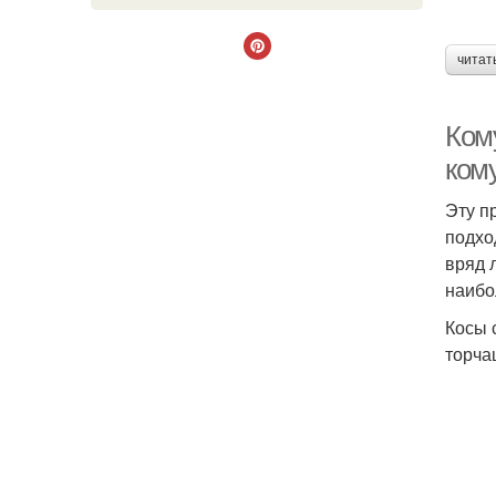
читат
Кому
ком
Эту п
подхо
вряд 
наибо
Косы 
торча