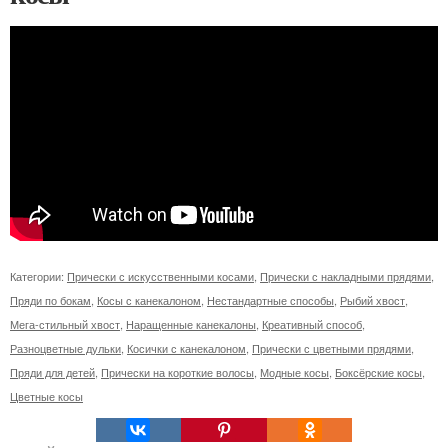
Категории:
Прически с искусственными косами
,
Прически с накладными прядями
,
Пряди по бокам
,
Косы с канекалоном
,
Нестандартные способы
,
Рыбий хвост
,
Мега-стильный хвост
,
Наращенные канекалоны
,
Креативный способ
,
Разноцветные дульки
,
Косички с канекалоном
,
Прически с цветными прядями
,
Пряди для детей
,
Прически на короткие волосы
,
Модные косы
,
Боксёрские косы
,
Цветные косы