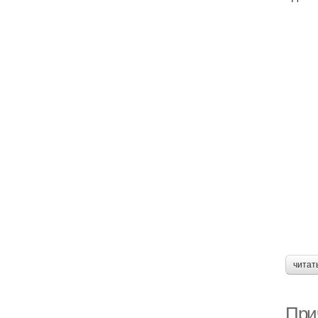
читат
При