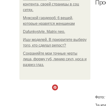
Про
контента, своей страницы в соц
сетях.
Мужской гардероб: 6 вещей,
которые нравятся женщинам
Dafunkystyle. Matrix neo.
Ищу моделей. В приоритете выберу
того, кто сделал репост?
Сохраняйте мои точные черты
лица, форму губ, линию скул, носа и
разрез глаз.
С
Фото: 
За кр