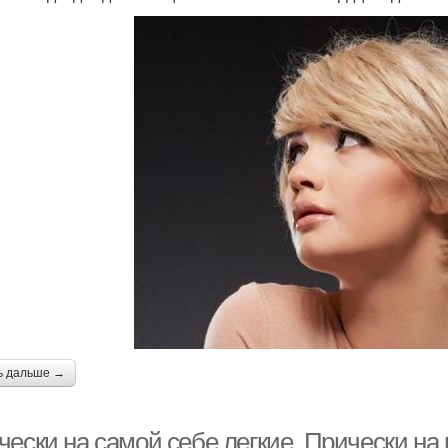
Прически на пляж
Прически на отдых
При
Пляжные прически
Прическа для плавания
Ле
Прическа в дорогу
Прическа в сауну
Пр
ь дальше →
чески на самой себе легкие. Прически на