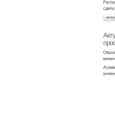
Распр
сдела
читат
Акт
про
Образ
момен
Асимм
униве