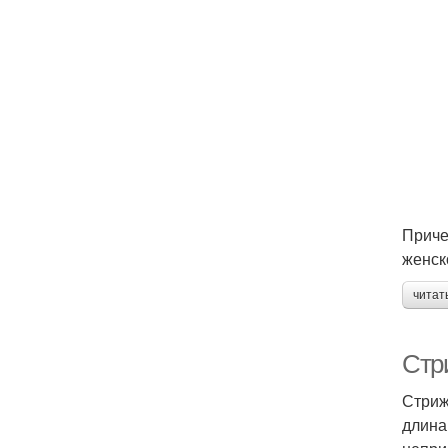
Приче
женск
читат
Стри
Стриж
длина