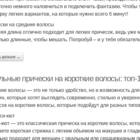
точно немного наловчиться и подключить фантазию. Чтобы 
Прически с
Приче
ически для женщин
рку легких вариантов, на которые нужно всего 5 минут!
искусственными косами
ски на средние волосы
яя длина отлично подходит для легких причесок, ведь уже
Исполнения на средние
Вари
лько длинные, чтобы мешать. Попробуй – и у тебя обязатель
Волосы в ракушку
волосы
ь дальше →
Волосы по плечи
Дерзкие прически
Ж
льные прически на короткие волосы: топ
кие волосы — это не только удобство, но и возможность д
н, которые хотят выглядеть современно, стильно и уверенн
трижки на короткие
Прически на юбилей
Во
сок на короткие волосы, которые подойдут для разных типо
волосы
кси-кют
-кют — это классическая прическа на короткие волосы, кот
Сделать макияж
Прич
аете короткая стрижка с легким объемом на макушке и глад
Прически на отдыхе
прическу
ьно подходит для женщин с овальным или сердцевидным л