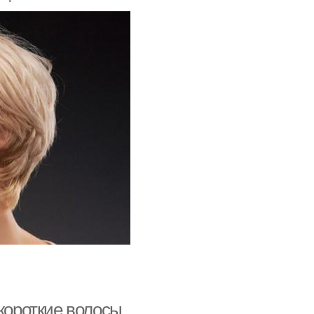
чески для пляжа
Прическа с платком
тние прически
Удобная прическа
ически на лето
 короткие волосы