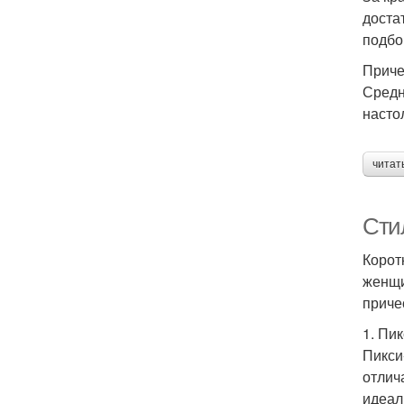
доста
Пр
подбо
Приче
Средн
насто
читат
Сти
Корот
женщи
С
приче
1. Пи
Пикси
отлич
идеал