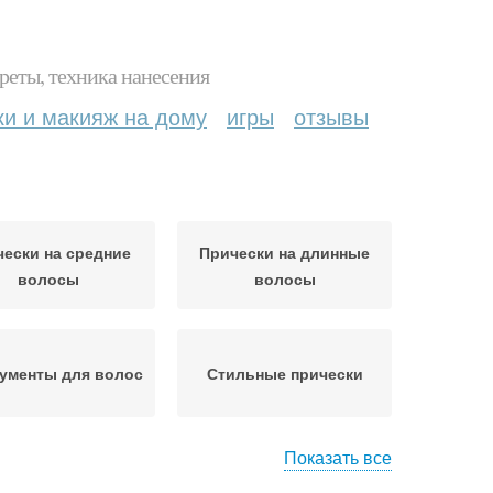
реты, техника нанесения
ки и макияж на дому
игры
отзывы
ески на средние
Прически на длинные
волосы
волосы
ументы для волос
Стильные прически
Показать все
Волос на
Волосы к форме