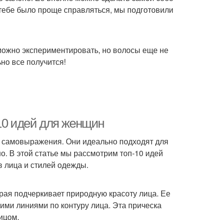
тебе было проще справляться, мы подготовили
ски с накладными
Прически с цветными
прядями
прядями
 можно экспериментировать, но волосы еще не
ант на вьющиеся
Прическа на короткие
но все получится!
волосы
волосы
Каскад на короткую
енские волосы
длину
-10 идей для женщин
ля самовыражения. Они идеально подходят для
о. В этой статье мы рассмотрим топ-10 идей
лос на юбилей
Макияж под прическу
в лица и стилей одежды.
орая подчеркивает природную красоту лица. Ее
ёски для длинных
кими линиями по контуру лица. Эта прическа
Прическа на отдыхе
волос
ицом.