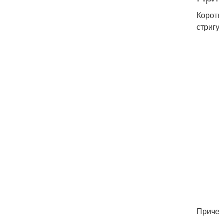
Корот
стриг
Приче