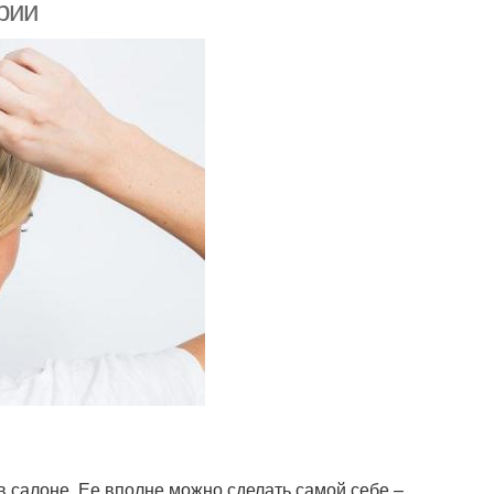
овседневность
рии
Волосы для
Прическа в греческом
едневного образа
стиле
инные волосы
Вечерняя прическа
Прически для
редние волосы
блондинок
дные прически
Волосы для женщин
в салоне. Ее вполне можно сделать самой себе –