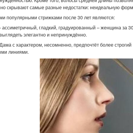
нуждённостью. Кроме того, волосы средней длины позволяю
но скрывают самые разные недостатки: неидеальную форму
и популярными стрижками после 30 лет являются:
 ассиметричный, гладкий, градуированный – женщина за 30
 выглядеть элегантно и непринуждённо.
 Дама с характером, несомненно, предпочтёт более строгий
ми линиями.