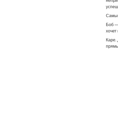
непри
успеш
Самым
Боб —
хочет
Каре.
прямы