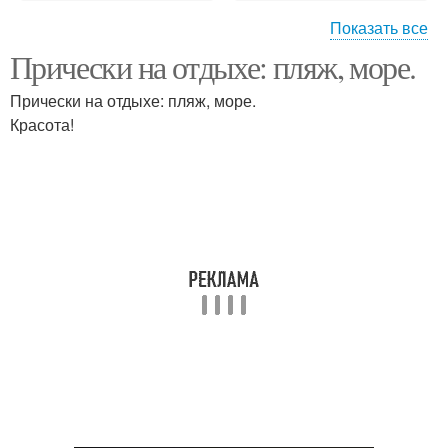
Показать все
Прически на отдыхе: пляж, море.
Модные прически
Прически на пляж
Прически на отдыхе: пляж, море.
Красота!
Летний укладка
Прически на отдых
Прически для пляжа
Прическа с платком
Прически на короткие
Пляжные прически
волосы