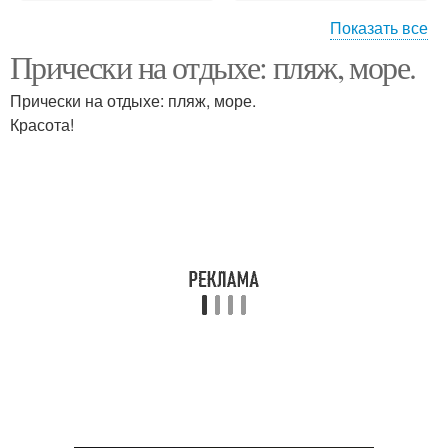
Показать все
Прически на отдыхе: пляж, море.
Модные прически
Прически на пляж
Прически на отдыхе: пляж, море.
Красота!
Прически для пляжа
Прическа с платком
Прически на короткие
Пляжные прически
волосы
Прическа для плавания
Летние прически