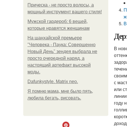
Прическа - не просто волосы, а
П
мощный инструмент вашего стиля!
ж
Мужской гардероб: 6 вещей,
В
которые нравятся женщинам
Дер
На шанхайской премьере
"Человека - Паука: Совершенно
В нов
Новый День" зендея выбрала не
оттен
просто очередной наряд, а
задор
настоящий артефакт высокой
течен
моды.
своим
Dafunkystyle. Matrix neo.
с мас
или с
Я помню мама, мне было пять,
линии
любила бегать, рисовать.
году 
голли
корот
доход