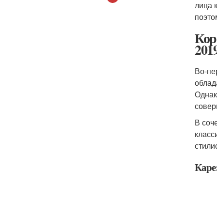
лица 
поэто
Кор
2019
Во-пе
облад
Однак
совер
В соч
класс
стилис
Каре: