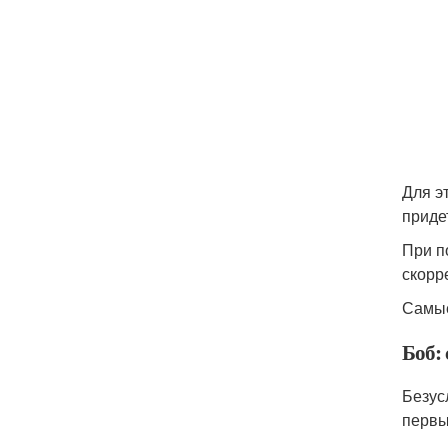
Для э
приде
При п
скорр
Самые
Боб:
Безус
первы