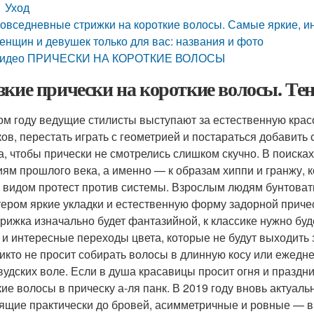
Уход
овседневные стрижки на короткие волосы. Самые яркие, и
енщин и девушек только для вас: названия и фото
идео ПРИЧЕСКИ НА КОРОТКИЕ ВОЛОСЫ
зкие прически на короткие волосы. Тен
ом году ведущие стилисты выступают за естественную красот
ков, перестать играть с геометрией и постараться добавит
а, чтобы прически не смотрелись слишком скучно. В поиск
иям прошлого века, а именно — к образам хиппи и гранжу,
 видом протест против системы. Взрослым людям бунтоват
тером яркие укладки и естественную форму задорной причес
трижка изначально будет фантазийной, к классике нужно бу
 и интересные переходы цвета, которые не будут выходить
никто не просит собирать волосы в длинную косу или ежедн
вудских воле. Если в душа красавицы просит огня и праздни
кие волосы в прическу а-ля панк. В 2019 году вновь актуал
ящие практически до бровей, асимметричные и ровные — в