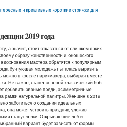
нтересные и креативные короткие стрижки для
денции 2019 года
у, а значит, стоит отказаться от слишком ярких
ь своему образу женственности и юношеского
ах вдохновения мастера обратятся к популярным
 когда бунтующая молодежь пыталась выразить
ь можно в кресле парикмахера, выбирая вместе
ки. Не важно, станет основой классический боб
дет добавить рваные пряди, асимметричные
 за рамки натуральной палитры. Женщин в 2019
евно заботиться о создании идеальных
ка, она может устроить праздник, уложив
ьными станут челки. Открывающие лоб и
ыбранный вариант будет зависеть от формы