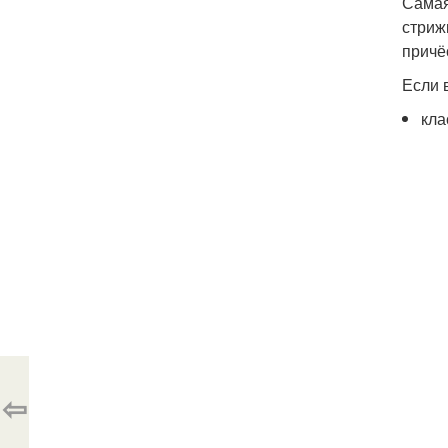
Самая
стриж
причё
Если 
кла
⇦