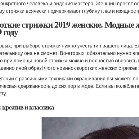
конкретного человека и видения мастера. Женщин просят о
му стрижки всячески подчеркивают глубину глаз и изящност
откие стрижки 2019 женские. Модные 
 году
рвых, при выборе стрижки нужно учесть тип вашего лица. Е
ательницу она не сможет. Во-вторых, обязательно нужно вп
о при помощи новой стрижки можно и полностью обновить в
шенно иной образ! Фото новинок коротких женских стрижек 
етании с различными техниками окрашивания вы можете по
ическая сдержанность до сих пор в моде. Если вы колеблет
ту.
 креатив и классика