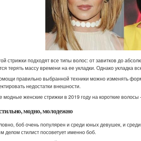
той стрижки подходят все типы волос: от завитков до абсол
тся терять массу времени на ее укладки. Однако укладка вс
омощи правильно выбранной техники можно изменять форм
ектировать недостатки внешности.
 модные женские стрижки в 2019 году на короткие волосы 
 стильно, модно, молодежно
ловно, боб очень популярен и среди юных девушек, и среди
м делом стилист посоветует именно боб.