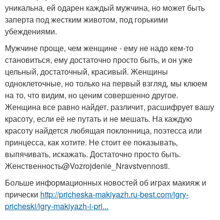
уникальна, ей одарен каждый мужчина, но может быть
заперта под жестким животом, под горькими
убеждениями.
Мужчине проще, чем женщине - ему не надо кем-то
становиться, ему достаточно просто быть, и он уже
цельный, достаточный, красивый. Женщины
одноклеточные, но только на первый взгляд, мы клюем
на то, что видим, но ценим совершенно другое.
Женщина все равно найдет, различит, расшифрует вашу
красоту, если её не путать и не мешать. На каждую
красоту найдется любящая поклонница, поэтесса или
принцесса, как хотите. Не стоит ее показывать,
выпячивать, искажать. Достаточно просто быть.
Женственность@Vozrojdenie_Nravstvennosti.
Больше информационных новостей об играх макияж и
прически
http://pricheska-makiyazh.ru-best.com/igry-
pricheski/igry-makiyazh-i-pri...