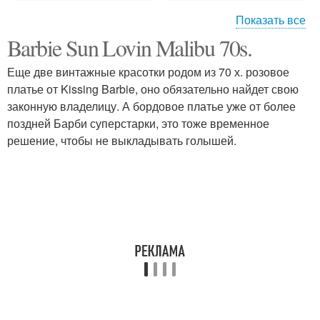
Показать все
Barbie Sun Lovin Malibu 70s.
Образ макияж и
Прически дома
прическа
Еще две винтажные красотки родом из 70 х. розовое
платье от Kissing Barbie, оно обязательно найдет свою
законную владелицу. А бордовое платье уже от более
Модный макияж и
Макияж и прическа в
поздней Барби суперстарки, это тоже временное
прическа
школу
решение, чтобы не выкладывать голышей.
Макияж и прически для
Макияж под прическу
девочек
Модели для причесок и
Маникюр педикюр
макияжа
макияж прическа