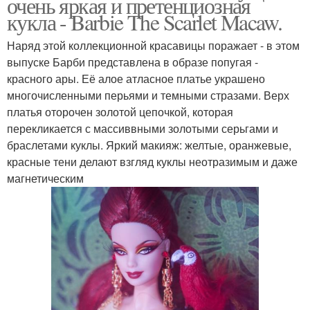
очень яркая и претенциозная
кукла - Barbie The Scarlet Macaw.
Наряд этой коллекционной красавицы поражает - в этом
выпуске Барби представлена в образе попугая -
красного ары. Её алое атласное платье украшено
многочисленными перьями и темными стразами. Верх
платья оторочен золотой цепочкой, которая
перекликается с массиввными золотыми серьгами и
браслетами куклы. Яркий макияж: желтые, оранжевые,
красные тени делают взгляд куклы неотразимым и даже
магнетическим