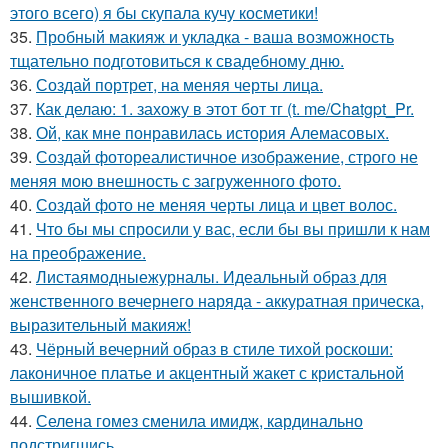
этого всего) я бы скупала кучу косметики!
35.
Пробный макияж и укладка - ваша возможность
тщательно подготовиться к свадебному дню.
36.
Создай портрет, на меняя черты лица.
37.
Как делаю: 1. захожу в этот бот тг (t. me/Chatgpt_Pr.
38.
Ой, как мне понравилась история Алемасовых.
39.
Создай фотореалистичное изображение, строго не
меняя мою внешность с загруженного фото.
40.
Создай фото не меняя черты лица и цвет волос.
41.
Что бы мы спросили у вас, если бы вы пришли к нам
на преображение.
42.
Листаямодныежурналы. Идеальный образ для
женственного вечернего наряда - аккуратная прическа,
выразительный макияж!
43.
Чёрный вечерний образ в стиле тихой роскоши:
лаконичное платье и акцентный жакет с кристальной
вышивкой.
44.
Селена гомез сменила имидж, кардинально
подстригшись.