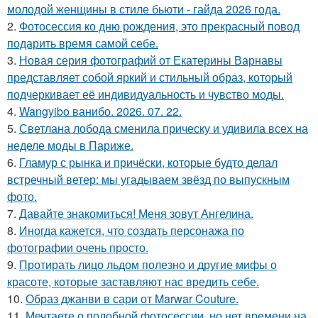
молодой женщины в стиле бьюти - гайда 2026 года.
2.
Фотосессия ко дню рождения, это прекрасный повод
подарить время самой себе.
3.
Новая серия фотографий от Екатерины Варнавы
представляет собой яркий и стильный образ, который
подчеркивает её индивидуальность и чувство моды.
4.
Wangyibo ванибо. 2026. 07. 22.
5.
Светлана лобода сменила прическу и удивила всех на
неделе моды в Париже.
6.
Гламур с рынка и причёски, которые будто делал
встречный ветер: мы угадываем звёзд по выпускным
фото.
7.
Давайте знакомиться! Меня зовут Ангелина.
8.
Иногда кажется, что создать персонажа по
фотографии очень просто.
9.
Протирать лицо льдом полезно и другие мифы о
красоте, которые заставляют нас вредить себе.
10.
Образ джанви в сари от Marwar Couture.
11.
Мечтаете о подобной фотосессии, но нет времени на