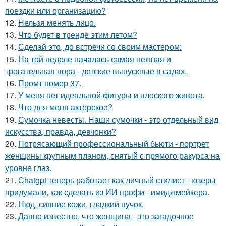
поездки или организацию?
12.
Нельзя менять лицо.
13.
Что будет в тренде этим летом?
14.
Сделай это, до встречи со своим мастером:
15.
На той неделе началась самая нежная и
трогательная пора - детские выпускные в садах.
16.
Промт номер 37.
17.
У меня нет идеальной фигуры и плоского живота.
18.
Что для меня актёрское?
19.
Сумочка невесты. Наши сумочки - это отдельный вид
искусства, правда, девчонки?
20.
Потрясающий профессиональный бьюти - портрет
женщины крупным планом, снятый с прямого ракурса на
уровне глаз.
21.
Chatgpt теперь работает как личный стилист - юзеры
придумали, как сделать из ИИ профи - имиджмейкера.
22.
Нюд, сияние кожи, гладкий пучок.
23.
Давно известно, что женщина - это загадочное