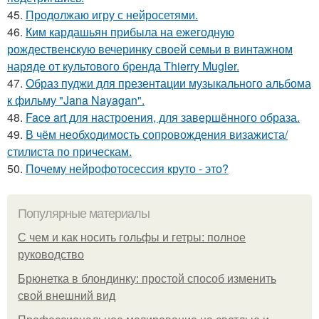
45.
Продолжаю игру с нейросетями.
46.
Ким кардашьян прибыла на ежегодную
рождественскую вечеринку своей семьи в винтажном
наряде от культового бренда Thierry Mugler.
47.
Образ пуджи для презентации музыкального альбома
к фильму "Jana Nayagan".
48.
Face art для настроения, для завершённого образа.
49.
В чём необходимость сопровождения визажиста/
стилиста по прическам.
50.
Почему нейрофотосессия круто - это?
Популярные материалы
С чем и как носить гольфы и гетры: полное
руководство
Брюнетка в блондинку: простой способ изменить
свой внешний вид