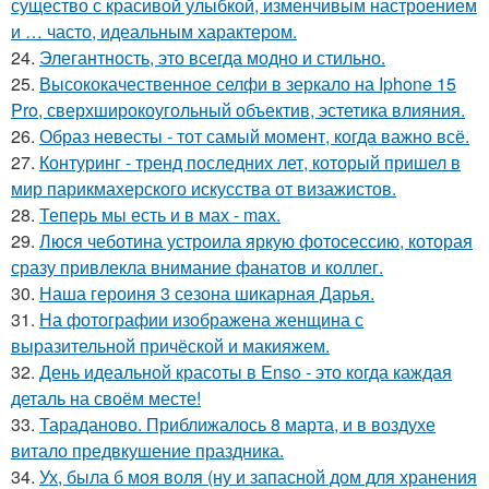
существо с красивой улыбкой, изменчивым настроением
и … часто, идеальным характером.
24.
Элегантность, это всегда модно и стильно.
25.
Высококачественное селфи в зеркало на Iphone 15
Pro, сверхширокоугольный объектив, эстетика влияния.
26.
Образ невесты - тот самый момент, когда важно всё.
27.
Контуринг - тренд последних лет, который пришел в
мир парикмахерского искусства от визажистов.
28.
Теперь мы есть и в мах - max.
29.
Люся чеботина устроила яркую фотосессию, которая
сразу привлекла внимание фанатов и коллег.
30.
Наша героиня 3 сезона шикарная Дарья.
31.
На фотографии изображена женщина с
выразительной причёской и макияжем.
32.
День идеальной красоты в Enso - это когда каждая
деталь на своём месте!
33.
Тараданово. Приближалось 8 марта, и в воздухе
витало предвкушение праздника.
34.
Ух, была б моя воля (ну и запасной дом для хранения