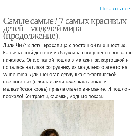
Показать все
Самые самые? 7 самых красивых
Образ макияж и
Прически дома
детей - моделей мира
прическа
(продолжение).
Лили Чи (13 лет) - красавица с восточной внешностью.
Модный макияж и
Макияж и прическа в
Карьера этой девочки из бруклина совершенно внезапно
прическа
школу
началась. Она с папой пошла в магазин за картошкой и
попалась на глаза сотруднику из модельного агентства
Wilhelmina. Длинноногая девчушка с экзотической
внешностью (в жилах лили течет кавказская и
Макияж и прически для
Макияж под прическу
малазийская кровь) привлекла его внимание. И пошло -
девочек
поехало! Контракты, съемки, модные показы
Модели для причесок и
Маникюр педикюр
макияжа
макияж прическа