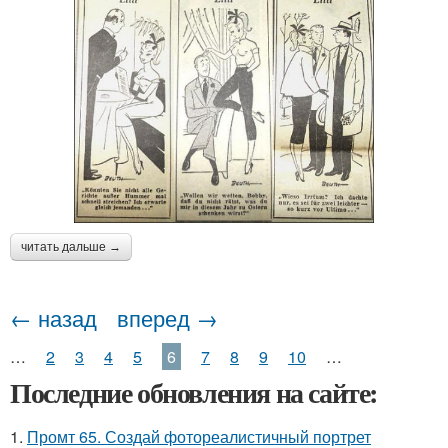
читать дальше →
← назад
вперед →
…
2
3
4
5
6
7
8
9
10
…
Последние обновления на сайте:
1.
Промт 65. Создай фотореалистичный портрет