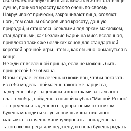
свою естественную притягательность и хотят стать еще
лучше, понимая красоту как-то очень по-своему.
Накручивают прически, закрашивают лица, оголяют
ноги, тем самым обворовывая красоту, данную
природой, и становясь блеклыми под ярким макияжем,
стандартными, как безликие Барби на мисс вселенная,
привлекая таких же безликих кенов для стандартной
короткой брачной игры, чтобы, как обычно, обмануться в
конце.
Не жди от вселенной принца, если не можешь быть
принцессой без обмана.
В том случае, если лезешь из кожи вон, чтобы показать
из себя модель - поймаешь такого же нарцисса,
задерешь юбку - зацепишься колготками за сального
сластолюбца, пойдешь в ночной клуб на "Мясной Рынок"
- сторгуешься задешево с одноразовым охотником,
будешь молодиться - усыновишь инфантильного
мальчика, захочешь манипулировать - попадешь на
такого же хитреца или недотепу, и снова будешь рыдать