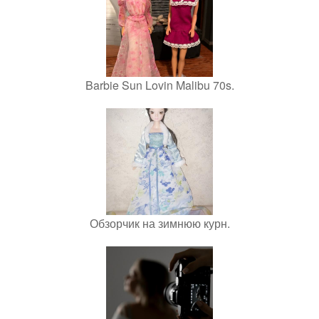
Barbie Sun Lovin Malibu 70s.
Обзорчик на зимнюю курн.