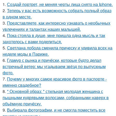
1.
Создай портрет, не меняя черты лица снято на Iphone.
2.
Теперь у вас есть возможность собрать полный образ
в одном месте.
3.
Представляете, как интересно узнавать о необычных
увлечениях и талантах наших малышей.
4.
Пока стояла в душе, мне пришла одна мысль и так
захотелось с вами поделиться.
5.
Светлана лобода сменила прическу и удивила всех на
неделе моды в Париже.
6.
Гламур с рынка и причёски, которые будто делал
встречный ветер: мы угадываем звёзд по выпускным
фото.
7.
Почему у многих самое красивое фото в паспорте -
именно свадебное?
8.
* Основной образ: * стильная молодая женщина с
пышными кудрявыми волосами, собранными наверх в
объёмную причёску.
9.
Выбирала фотографии, и не смогла поместить все