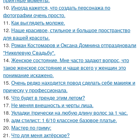
приятные моменты.
10.
Иногда кажется, что создать персонажа по
фотографии очень просто.
11.
Как выглядеть моложе.
12.
Наше красивое, стильное и большое пространство
для вашей красоты.
13.
Роман Костомаров и Оксана Домнина отпраздновали
"Никелевую Свадьбу".
14.
Женское состояние. Мне часто задают вопрос, что
такое женское состояние и чаще всего у женщин это
понимание искажено.
15.
Очень редко находится повод сделать себе макияж и
прическу у профессионала.
16.
Что будет в тренде этим летом?
17.
Не меняя внешность и черты лица.
18.
Укладки /прически на любую длину волос за 1 час.
19.
адм стилист: 1 6/10 классное базовое платье.
20.
Мастер по гриму:
21.
Что для меня актёрское?