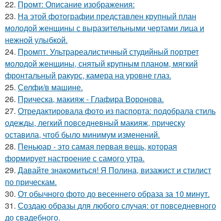
22.
Промт: Описание изображения:
23.
На этой фотографии представлен крупный план
молодой женщины с выразительными чертами лица и
нежной улыбкой.
24.
Промпт. Ультрареалистичный студийный портрет
молодой женщины, снятый крупным планом, мягкий
фронтальный ракурс, камера на уровне глаз.
25.
Селфи/в машине.
26.
Прическа, макияж - Глафира Воронова.
27.
Отредактировала фото из паспорта: подобрала стиль
одежды, легкий повседневный макияж, прическу
оставила, чтоб было минимум изменений.
28.
Пеньюар - это самая первая вещь, которая
формирует настроение с самого утра.
29.
Давайте знакомиться! Я Полина, визажист и стилист
по прическам.
30.
От обычного фото до весеннего образа за 10 минут.
31.
Создаю образы для любого случая: от повседневного
до свадебного.