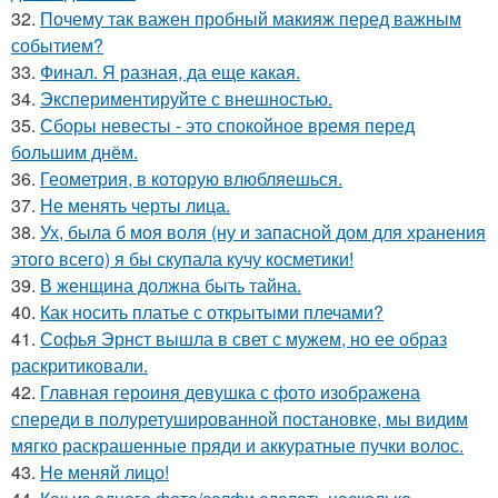
32.
Почему так важен пробный макияж перед важным
событием?
33.
Финал. Я разная, да еще какая.
34.
Экспериментируйте с внешностью.
35.
Сборы невесты - это спокойное время перед
большим днём.
36.
Геометрия, в которую влюбляешься.
37.
Не менять черты лица.
38.
Ух, была б моя воля (ну и запасной дом для хранения
этого всего) я бы скупала кучу косметики!
39.
В женщина должна быть тайна.
40.
Как носить платье с открытыми плечами?
41.
Софья Эрнст вышла в свет с мужем, но ее образ
раскритиковали.
42.
Главная героиня девушка с фото изображена
спереди в полуретушированной постановке, мы видим
мягко раскрашенные пряди и аккуратные пучки волос.
43.
Не меняй лицо!