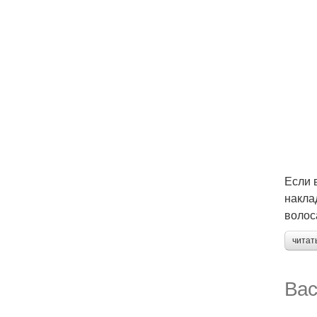
Если 
накла
волос
читат
Вас