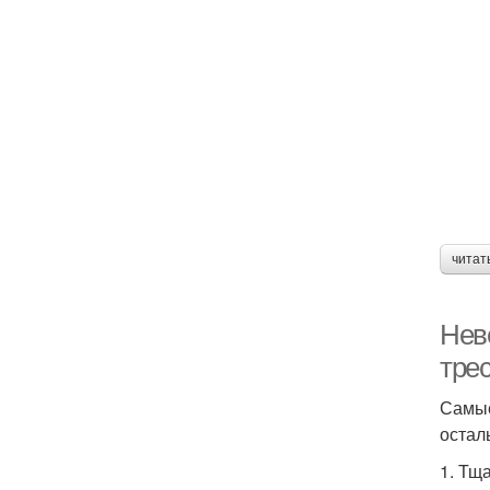
читат
Нев
тре
Самые
остал
1. Тщ