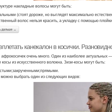
руктуре накладные волосы могут быть:
альными (стоят дороже, но выглядят максимально естествен
ственный волос нельзя красить, а укладку с помощью плойки
ь дальше →
вплетать канекалон в косички. Разновидн
 афрокосичек очень много. Один из наиболее актуальных —
е косы из искусственного волокна. Зизи-косы могут быть:
стыми;закрученными;прямыми.
 можно выбрать один из следующих видов: