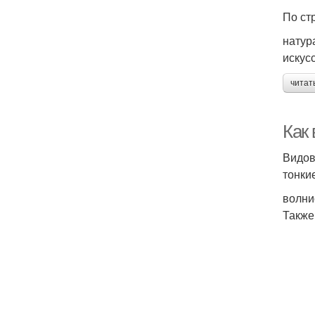
По ст
натур
искус
читат
Как 
Видов
тонки
волни
Также