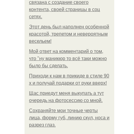
связана с создание своего
контента, своей страницы в соц
сетях.
Этот день был наполнен особенной
красотой, трепетом и невероятным
весельем!
Мой ответ на комментарий о том,
что "ну маникюр то всё таки можно
было бы сделать.
Приходи к нам в прикиде в стиле 90
х и получай подарки от руки вверх!
Щас приедут меня выкупать а тут
очередь на фотосессию со мной.
Сохраняйте мои точные черты
лица, форму губ, линию скул, носа и
разрез глаз.