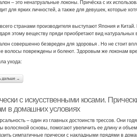
алон – это ненатруальные локоны. Причёска с их использо
дит для ярких личностей, а также для девушек, которые хот
всего странами производителя выступают Япония и Китай. 
даря этому веществу пряди приобретают вид натуральных 
алон совершенно безвреден для здоровья . Но не стоит впл
е волосы повреждены и болеют. Здоровым же локонам вред
ла ухода:
ь дальше →
чески с искусственными косами. Прическ
ам в домашних условиях
рсальность – один из главных достоинств трессов. Они год
ты волосяной основы, помогают увеличить ее длину и объем
азить симпатичные прически с накладными прядями в дома