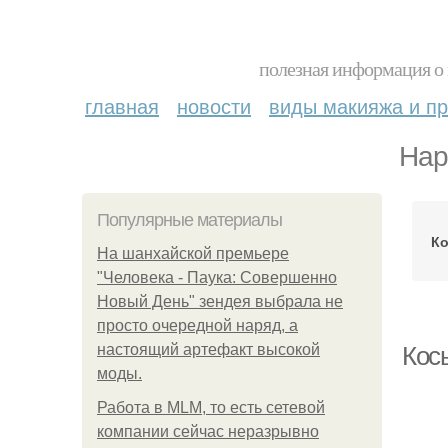
полезная информация о 
главная
новости
виды макияжа и пр
Нар
Популярные материалы
Ко
На шанхайской премьере
"Человека - Паука: Совершенно
Новый День" зендея выбрала не
просто очередной наряд, а
настоящий артефакт высокой
Кос
моды.
Работа в MLM, то есть сетевой
компании сейчас неразрывно