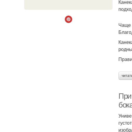
Канек
подхо
Чаще 
Благо
Канек
родны
Прави
читат
При
бок
Униве
густо
изобр