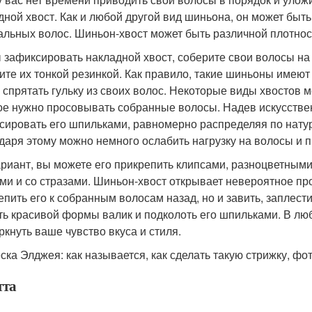
дной хвост. Как и любой другой вид шиньона, он может быть 
альных волос. Шиньон-хвост может быть различной плотнос
 зафиксировать накладной хвост, соберите свои волосы на
ите их тонкой резинкой. Как правило, такие шиньоны имеют
 спрятать гульку из своих волос. Некоторые виды хвостов 
ое нужно просовывать собранные волосы. Надев искусстве
сировать его шпильками, равномерно распределяя по нату
даря этому можно немного ослабить нагрузку на волосы и п
ариант, вы можете его прикрепить клипсами, разноцветными
ми и со стразами. Шиньон-хвост открывает невероятное пр
епить его к собранным волосам назад, но и завить, заплести
ть красивой формы валик и подколоть его шпильками. В лю
ркнуть ваше чувство вкуса и стиля.
ска Элджея: как называется, как сделать такую стрижку, фо
тта