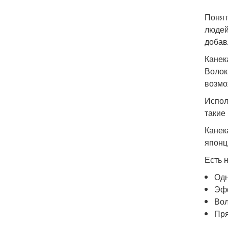
Понят
людей
добав
Канек
Волок
возмо
Испол
такие
Канек
японц
Есть 
Одн
Эфф
Вол
Пря