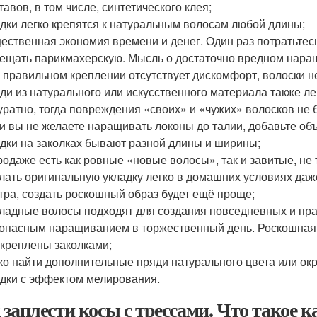
тавов, в том числе, синтетического клея;
дки легко крепятся к натуральным волосам любой длины;
ественная экономия времени и денег. Один раз потратьтесь
ещать парикмахерскую. Мысль о достаточно вредном наращ
 правильном креплении отсутствует дискомфорт, волоски н
ди из натурального или искусственного материала также лег
уратно, тогда повреждения «своих» и «чужих» волосков не б
и вы не желаете наращивать локоны до талии, добавьте об
дки на заколках бывают разной длины и ширины;
родаже есть как ровные «новые волосы», так и завитые, н
лать оригинальную укладку легко в домашних условиях даж
тра, создать роскошный образ будет ещё проще;
ладные волосы подходят для создания повседневных и пра
опасным наращиванием в торжественный день. Роскошная к
креплены заколками;
ко найти дополнительные пряди натурального цвета или о
дки с эффектом мелирования.
 заплести косы с трессами. Что такое 