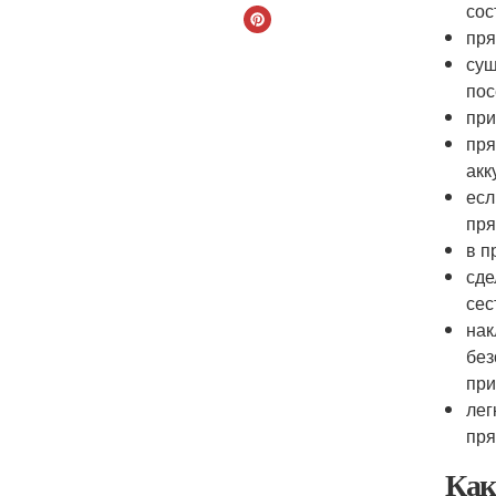
сос
пря
сущ
пос
при
пря
акк
есл
пря
в п
сде
сес
нак
без
при
лег
пря
Как