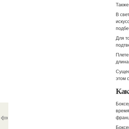
Также
В све
искус
подбе
Для т
подтв
Плете
длина
Сущес
этом 
Как
Боксе
время
⇦
франц
Боксе