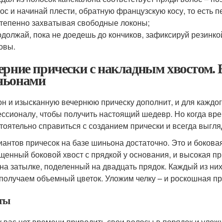
ос и начинай плести, обратную французскую косу, то есть 
тепенно захватывая свободные локоны;
должай, пока не доедешь до кончиков, зафиксируй резинкой
овы.
ерние прически с накладным хвостом. 
ьонами
н и изысканную вечернюю прическу дополнит, и для каждого
ссионалу, чтобы получить настоящий шедевр. Но когда врем
тоятельно справиться с созданием прически и всегда выгля
иантов причесок на базе шиньона достаточно. Это и бокова
щенный боковой хвост с прядкой у основания, и высокая п
 на затылке, поделенный на двадцать прядок. Каждый из ни
 получаем объемный цветок. Уложим челку – и роскошная пр
ты
у вас нет времени приводить свои волосы в порядок и уложи