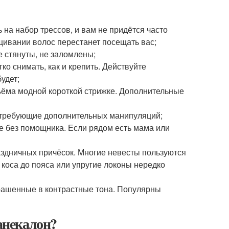
 на набор трессов, и вам не придётся часто
ивании волос перестанет посещать вас;
е стянуты, не заломлены;
ко снимать, как и крепить. Действуйте
удет;
ъёма модной короткой стрижке. Дополнительные
е требующие дополнительных манипуляций;
е без помощника. Если рядом есть мама или
здничных причёсок. Многие невесты пользуются
оса до пояса или упругие локоны нередко
крашенные в контрастные тона. Популярны
канекалон?