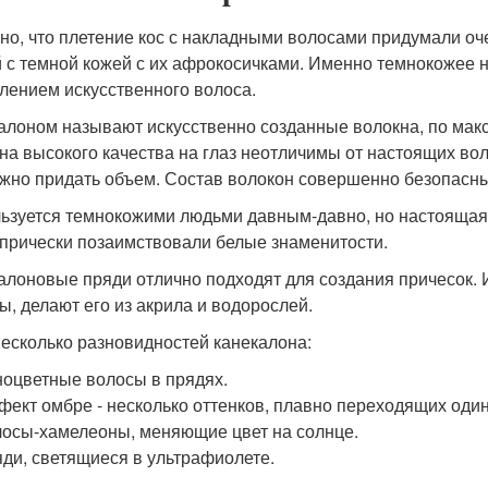
но, что плетение кос с накладными волосами придумали оч
 с темной кожей с их афрокосичками. Именно темнокожее н
лением искусственного волоса.
алоном называют искусственно созданные волокна, по ма
на высокого качества на глаз неотличимы от настоящих вол
жно придать объем. Состав волокон совершенно безопасны
ьзуется темнокожими людьми давным-давно, но настоящая 
 прически позаимствовали белые знаменитости.
алоновые пряди отлично подходят для создания причесок. 
ы, делают его из акрила и водорослей.
несколько разновидностей канекалона:
оцветные волосы в прядях.
ект омбре - несколько оттенков, плавно переходящих один
осы-хамелеоны, меняющие цвет на солнце.
ди, светящиеся в ультрафиолете.