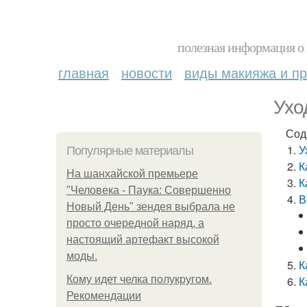
полезная информация о 
главная
новости
виды макияжа и пр
Ухо
Сод
У
Популярные материалы
К
На шанхайской премьере
К
"Человека - Паука: Совершенно
В
Новый День" зендея выбрала не
просто очередной наряд, а
настоящий артефакт высокой
моды.
К
Кому идет челка полукругом.
К
Рекомендации