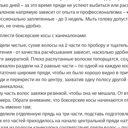
лько дней – за это время пряди не успеют выбиться или рас
алоном напрямую зависит от опыта и профессионализма – к
ссионально заплетенные - до 3 недель. Мыть голову допуст
но, не очень удобно.
аплести боксерские косы с канекалонами:
дели чистые, сухие волосы на 2 части по пробору и тщатель
тения - от качества расчёсывания зависит, насколько удобн
ге аккуратной. Плохо распутанные волоски топорщатся, с
екалон раздели на 2 равные части – по одной на каждую ко
таточно широкие пряди, чтобы их было хорошо видно в при
ди и перекрести их по центру, захватив одну полосу другой 
канекалона;
у часть волос завяжи резинкой, чтобы она не мешала. От 
мера. Обрати внимание, что боксерские косы начинаются о
ть именно там;
делили отделенную прядь на три части, подставь подготовл
х его частей приходилось на начало центральной пряди на
дая из полосок канекалона соответствует пряди волос – поэ