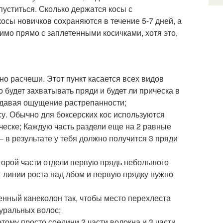
пуститься. Сколько держатся косы с
осы новичков сохраняются в течение 5-7 дней, а
имо прямо с заплетенными косичками, хотя это,
но расчеши. Этот пункт касается всех видов
о будет захватывать пряди и будет ли прическа в
оздавая ощущение растрепанности;
су. Обычно для боксерских кос используются
ческе; Каждую часть раздели еще на 2 равные
– в результате у тебя должно получится 3 пряди
второй части отдели первую прядь небольшого
т линии роста над лбом и первую прядку нужно
енный канеколон так, чтобы место перехлеста
туральных волос;
тому просто соедини 2 части волокна и 3 части