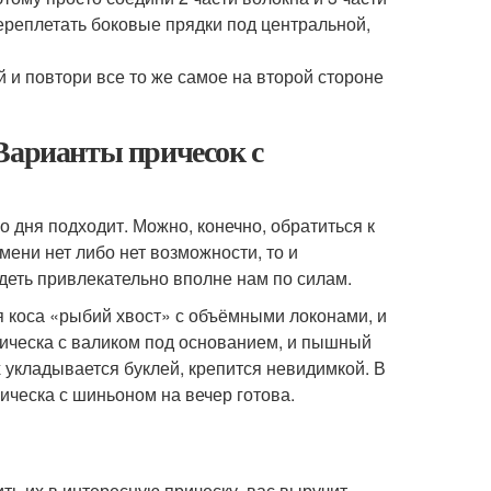
переплетать боковые прядки под центральной,
 и повтори все то же самое на второй стороне
Варианты причесок с
 дня подходит. Можно, конечно, обратиться к
ени нет либо нет возможности, то и
деть привлекательно вполне нам по силам.
я коса «рыбий хвост» с объёмными локонами, и
рическа с валиком под основанием, и пышный
х укладывается буклей, крепится невидимкой. В
ическа с шиньоном на вечер готова.
ть их в интересную прическу, вас выручит