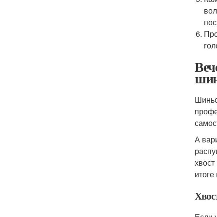
вол
пос
Про
гол
Веч
шин
Шиньо
профе
самос
А вар
распу
хвост
итоге
Хвос
Если 