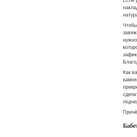
накла
натур
Чтобы
завяж
нужно
котор
зафик
Благо
Как в
камня
прикр
сдела
подче
Причё
Бабе