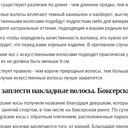
 существуют различия по длине - чем длиннее прядка, тем 
тлые волосы вплетают темный канекалон и наоборот, выгля
ственными волосами подойдут подросткам либо для вечерин
рите натуральные оттенки, подходящие к вашим родным во
ого чтобы определить качественность волокна, его нужно о
ердит, что перед вами хорошее изделие. В противном случа
ние кос с искусственными волосами подходит практически 
 их не должна быть меньше 9 см.
твует правило - чем короче природные волосы, тем большее
случае искусственные волосы лучше закрепятся.
 заплести накладные волосы. Боксерск
рские косы получили название благодаря девушкам, которы
 занятий спортом, в том числе на боксерском ринге. По сут
узские косы с обратным плетением, расположенные паралл
рские косички заплетаются туго, от корней. Благодаря проч