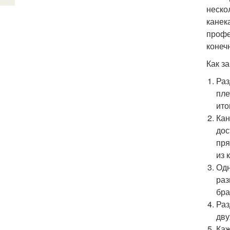
неско
канек
профе
конеч
Как з
Раз
пле
ито
Кан
дос
пря
из 
Одн
раз
бра
Раз
дву
Каж