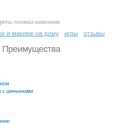
реты, техника нанесения
ки и макияж на дому
игры
отзывы
. Преимущества
оном
к с шиньонами
рние