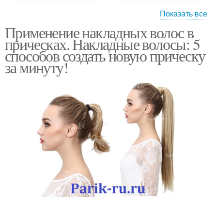
Показать все
Применение накладных волос в
Классический хвост
Рыбий хвост
прическах. Накладные волосы: 5
способов создать новую прическу
за минуту!
Хвост на ленте