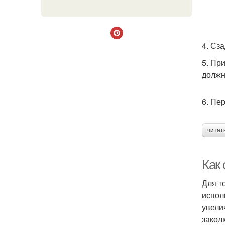
4. Сз
5. Пр
должн
6. Пе
читат
Как
Для т
испол
увели
закол