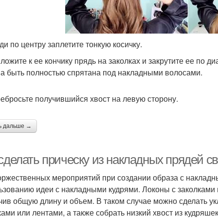
ади по центру заплетите тонкую косичку.
иложите к ее кончику прядь на заколках и закрутите ее по д
а быть полностью спрятана под накладными волосами.
ребросьте получившийся хвост на левую сторону.
ь дальше →
 сделать прическу из накладных прядей с
оржественных мероприятий при создании образа с накладн
ьзованию идеи с накладными кудрями. Локоны с заколками
чив общую длину и объем. В таком случае можно сделать у
ками или лентами, а также собрать низкий хвост из кудряш