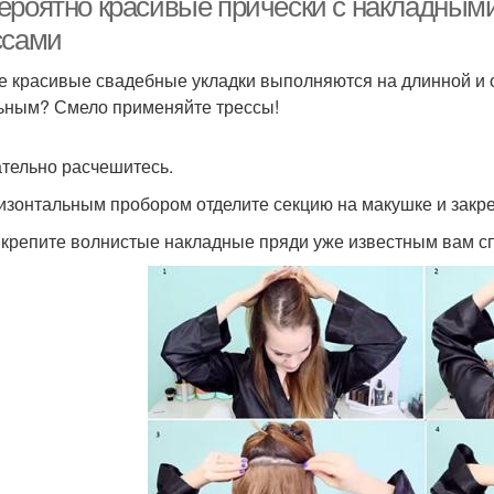
ероятно красивые прически с накладными
ссами
 красивые свадебные укладки выполняются на длинной и о
ьным? Смело применяйте трессы!
ательно расчешитесь.
ризонтальным пробором отделите секцию на макушке и закр
икрепите волнистые накладные пряди уже известным вам сп