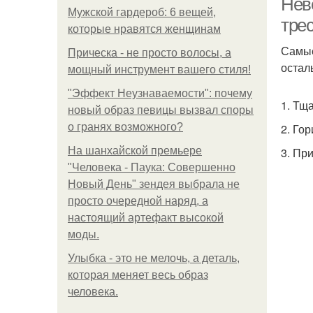
Нев
Мужской гардероб: 6 вещей,
тре
которые нравятся женщинам
Самые
Прическа - не просто волосы, а
остал
мощный инструмент вашего стиля!
"Эффект Неузнаваемости": почему
1. Тщ
новый образ певицы вызвал споры
о гранях возможного?
2. Го
На шанхайской премьере
3. Пр
"Человека - Паука: Совершенно
Новый День" зендея выбрала не
просто очередной наряд, а
настоящий артефакт высокой
моды.
Улыбка - это не мелочь, а деталь,
которая меняет весь образ
человека.