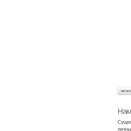
читат
Нак
Сущес
личны