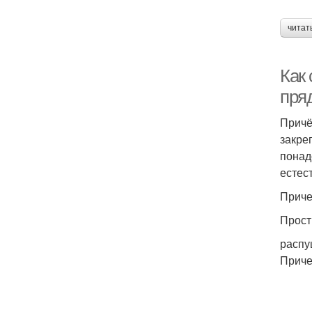
читат
Как
пря
Причё
закре
понад
естес
Приче
Прост
распу
Приче