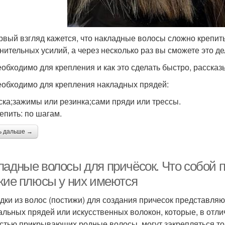
рвый взгляд кажется, что накладные волосы сложно крепить
нительных усилий, а через несколько раз вы сможете это де
еобходимо для крепления и как это сделать быстро, расска
еобходимо для крепления накладных прядей:
ска;зажимы или резинка;сами пряди или трессы.
репить: по шагам.
ь дальше →
ладные волосы для причёсок. Что собой п
акие плюсы у них имеются
дки из волос (постижи) для создания причесок представля
альных прядей или искусственных волокон, которые, в отли
стью прикрывающих родные волосы, могут закрепляться тол