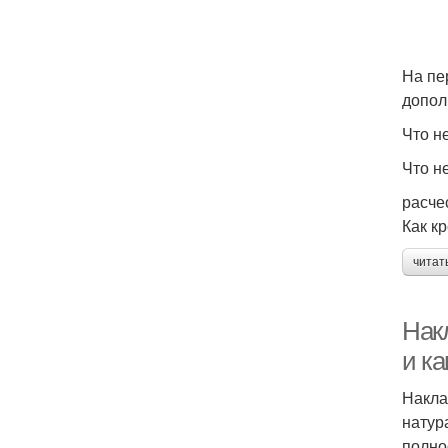
На пе
допол
Что н
Что н
расче
Как к
читат
Нак
и к
Накла
натур
полно