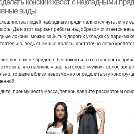
 сделать конский хвост с накладными пря
овные виды
ольшинства людей накладные пряди являются чуть ли не е
ость. Да и этот вариант работы над образом считается в
дные локоны, можно забыть о дорогих укладках у парикмах
тоятельно, ведь съемные волосы достаточно легко крепятся
ение дня вам не придется беспокоиться о сохранности приче
 отметить, что наличие у вас на голове «чужих» волос вряд 
льно, то даже вблизи невозможно определить эту конструкц
ченной.
идите, преимуществ масса, теперь давайте рассмотрим осн