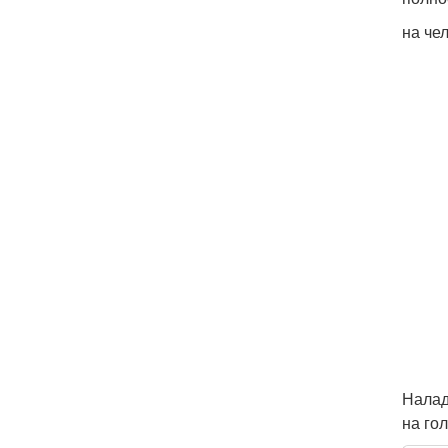
на че
Налад
на го