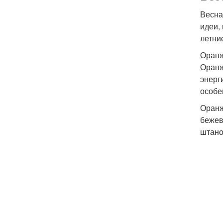
Весна
идеи,
летни
Оранж
Оранж
энерг
особе
Оранж
бежев
штано