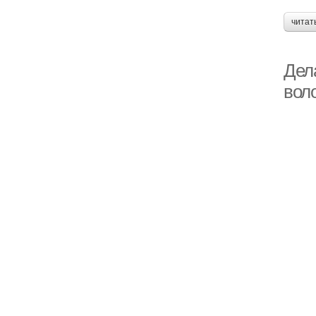
читат
Дел
воло