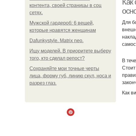
Как
контента, своей страницы в соц
осн
сетях.
Для б
Мужской гардероб: 6 вещей,
внешн
которые нравятся женщинам
накла
Dafunkystyle. Matrix neo.
самос
Ищу моделей. В приоритете выберу
того, кто сделал репост?
В теч
Стоит
Сохраняйте мои точные черты
прави
лица, форму губ, линию скул, носа и
закон
разрез глаз.
Как в