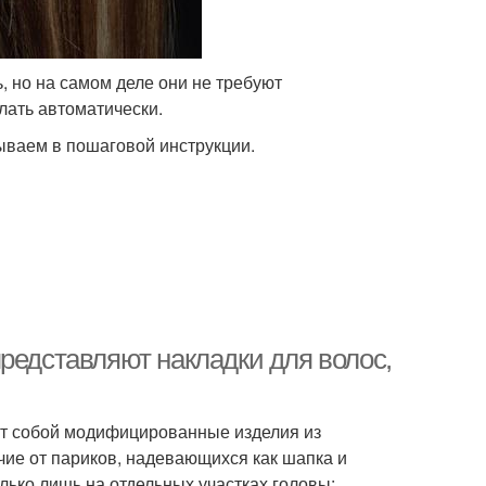
, но на самом деле они не требуют
лать автоматически.
зываем в пошаговой инструкции.
редставляют накладки для волос,
ют собой модифицированные изделия из
чие от париков, надевающихся как шапка и
ько лишь на отдельных участках головы: