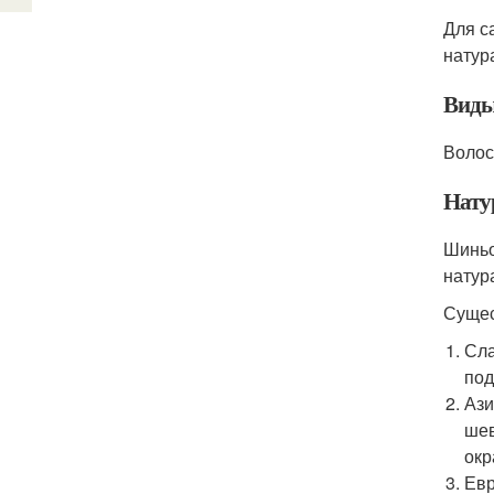
Для с
натур
Виды
Волос
Нату
Шиньо
натур
Сущес
Сла
под
Ази
шев
окр
Евр