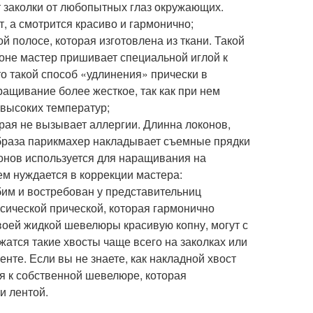
т заколки от любопытных глаз окружающих.
, а смотрится красиво и гармонично;
й полосе, которая изготовлена из ткани. Такой
оне мастер пришивает специальной иглой к
о такой способ «удлинения» прически в
ращивание более жесткое, так как при нем
 высоких температур;
орая не вызывает аллергии. Длинна локонов,
образа парикмахер накладывает съемные прядки
конов используется для наращивания на
ем нуждается в коррекции мастера:
им и востребован у представительниц
ассической прической, которая гармонично
своей жидкой шевелюры красивую копну, могут с
жатся такие хвосты чаще всего на заколках или
нте. Если вы не знаете, как накладной хвост
ся к собственной шевелюре, которая
и лентой.