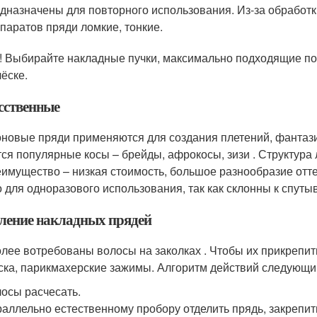
дназначены для повторного использования. Из-за обрабо
паратов пряди ломкие, тонкие.
! Выбирайте накладные пучки, максимально подходящие по 
чёске.
сственные
новые пряди применяются для создания плетений, фантази
тся популярные косы – брейды, афрокосы, зизи . Структура
еимущество – низкая стоимость, большое разнообразие отт
о для одноразового использования, так как склонны к спуты
ление накладных прядей
лее вотребованы волосы на заколках . Чтобы их прикрепить
ска, парикмахерские зажимы. Алгоритм действий следующи
осы расчесать.
аллельно естественному пробору отделить прядь, закрепит