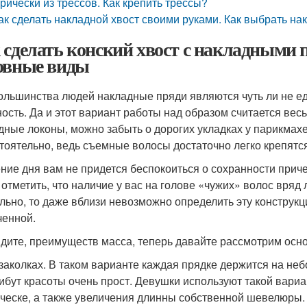
рически из трессов. Как крепить трессы?
ак сделать накладной хвост своими руками. Как выбрать н
 сделать конский хвост с накладными
овные виды
ольшинства людей накладные пряди являются чуть ли не е
ость. Да и этот вариант работы над образом считается в
дные локоны, можно забыть о дорогих укладках у парикмах
тоятельно, ведь съемные волосы достаточно легко крепятся
ение дня вам не придется беспокоиться о сохранности приче
 отметить, что наличие у вас на голове «чужих» волос вряд 
льно, то даже вблизи невозможно определить эту конструкц
ченной.
идите, преимуществ масса, теперь давайте рассмотрим осн
заколках. В таком варианте каждая прядке держится на не
ибут красоты очень прост. Девушки используют такой вари
ческе, а также увеличения длинны собственной шевелюры.