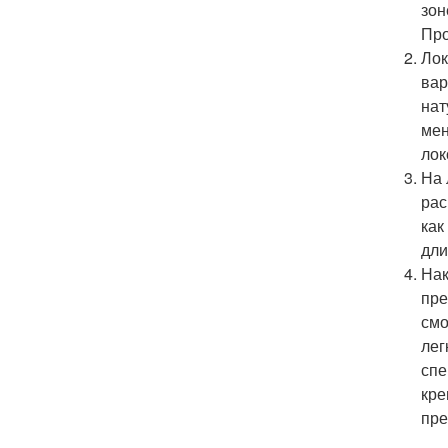
зон
Про
Лок
вар
нат
мен
лок
На 
рас
как
дли
Нак
пре
смо
лег
спе
кре
пре