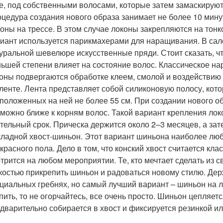
е, под собственными волосами, которые затем замаскирую
цедура создания нового образа занимает не более 10 минут
оны на трессе. В этом случае локоны закрепляются на тонко
иант используется парикмахерами для наращивания. В сал
уральной шевелюре искусственные пряди. Стоит сказать, чт
ьшей степени влияет на состояние волос. Классическое на
оны подвергаются обработке клеем, смолой и воздействию
ленте. Лента представляет собой силиконовую полосу, кот
положенных на ней не более 55 см. При создании нового 
 можно ближе к корням волос. Такой вариант крепления ло
тельный срок. Прическа держится около 2–3 месяцев, а зат
ладной хвост-шиньон. Этот вариант шиньона наиболее люб
красного пола. Дело в том, что конский хвост считается кл
трится на любом мероприятии. Те, кто мечтает сделать из 
костью прикрепить шиньон и радоваться новому стилю. Дер
циальных гребнях, но самый лучший вариант – шиньон на ле
пить, то не огорчайтесь, все очень просто. Шиньон цепляет
дварительно собирается в хвост и фиксируется резинкой ил