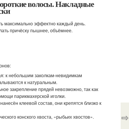
 короткие волосы. Накладные
ски
еть максимально эффектно каждый день.
лать причёску пышнее, объёмнее.
онов:
ая: к небольшим заколкам-невидимкам
алываются к натуральным.
ное закрепление прядей невозможно, так как
омощи парикмахерской иголки.
 нанесён клеевой состав, они крепятся близко к
⇨
ческого конского хвоста, «рыбьих хвостов».