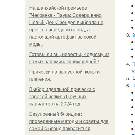
На шанхайской премьере
"Человека - Паука: Совершенно
Новый День" зендея выбрала не
просто очередной наряд, а
К
настоящий артефакт высокой
моды.
Готовы ли вы, невесты, к одному из
самых запоминающихся дней?
П
м
Прически на выпускной: косы и
К
плетения.
П
Выбор идеальной прически с
завесой челки: 70 лучших
вариантов на 2024 год
Безупречный блондинг:
проверенные методы и советы для
самой в блонд покраситься