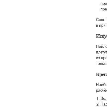
пре
пре
Совет
в при
Иску
Нейло
плету
их пр
тольк
Креп
Наибо
расчё
Вол
Пар