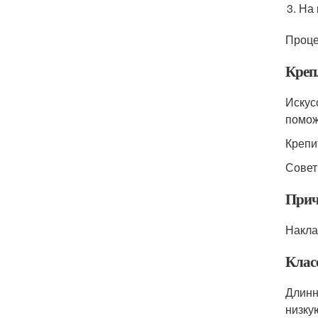
На 
Проце
Креп
Искус
помож
Крепи
Совет
Прич
Накла
Клас
Длинн
низку