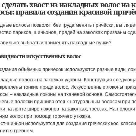
 сделать хвост из накладных волос на
осы: правила создания красивой причё
дные волосы позволят без труда менять причёски, выгляд
ство париков, шиньонов, прядей на заколках призваны сде
равильно выбрать и применять накладные пучки?
овидности искусственных волос
оздания объёмных причёсок используются разные виды лок
ладные волосы на заколках удобны. Конструкция следующ
креплены тонкие пряди волос. Искусственные локоны прик
ссы – накладные локоны на тканевой основе. Самостоятель
невые полоски пришиваются к натуральным волосам при п
ки на ленте шире локонов на заколках, трессах. На полоски
ням волос при помощи горячего утюжка.
ст-шиньон используется для создания греческих кос, класси
пится гребнем.