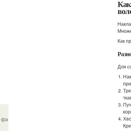
Как
вол
Накла
Множе
Как п
Разн
Для с
Нак
при
Тре
тка
Пуч
кор
⇦
Хво
Кре