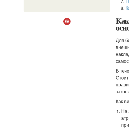
П
К
Как
осн
Для б
внешн
накла
самос
В теч
Стоит
прави
закон
Как в
На 
атр
при