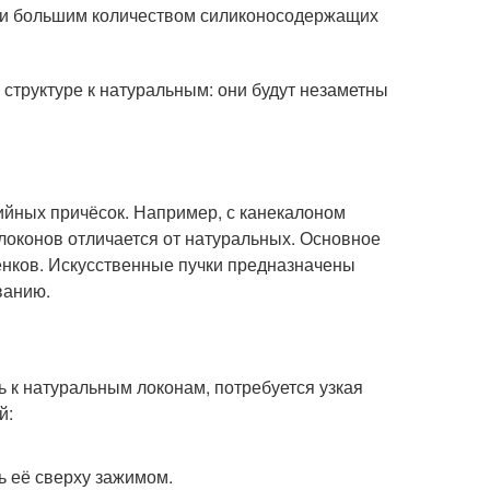
тки большим количеством силиконосодержащих
структуре к натуральным: они будут незаметны
йных причёсок. Например, с канекалоном
 локонов отличается от натуральных. Основное
енков. Искусственные пучки предназначены
ванию.
 к натуральным локонам, потребуется узкая
й:
ь её сверху зажимом.