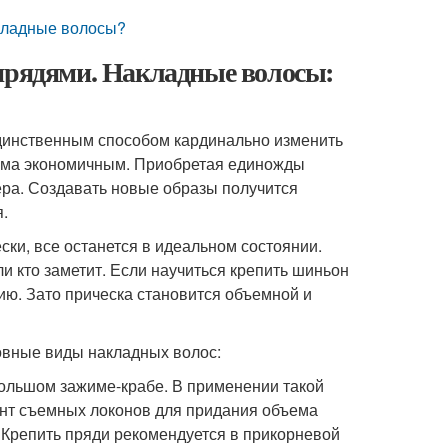
акладные волосы?
 прядями. Накладные волосы:
динственным способом кардинально изменить
есьма экономичным. Приобретая единожды
ера. Создавать новые образы получится
.
ски, все останется в идеальном состоянии.
ли кто заметит. Если научиться крепить шиньон
ию. Зато прическа становится объемной и
овные виды накладных волос:
большом зажиме-крабе. В применении такой
ант съемных локонов для придания объема
 Крепить пряди рекомендуется в прикорневой