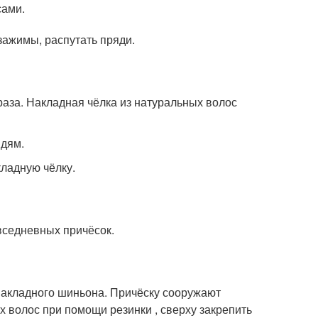
сами.
зажимы, распутать пряди.
аза. Накладная чёлка из натуральных волос
ядям.
кладную чёлку.
вседневных причёсок.
накладного шиньона. Причёску сооружают
ых волос при помощи резинки , сверху закрепить