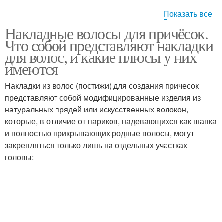
Показать все
Накладные волосы для причёсок.
Прическа с накладными
Свадебные прически
Что собой представляют накладки
волосами
для волос, и какие плюсы у них
имеются
Накладки из волос (постижи) для создания причесок
Прическа с прядями
Красивая прическа
представляют собой модифицированные изделия из
натуральных прядей или искусственных волокон,
которые, в отличие от париков, надевающихся как шапка
и полностью прикрывающих родные волосы, могут
Прически с цветными
Прически из трессов
закрепляться только лишь на отдельных участках
прядями
головы:
Прическа за минуту
Прически с прядями