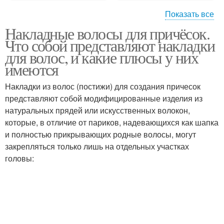
Показать все
Накладные волосы для причёсок.
Красивые прически
Красивая прическа
Что собой представляют накладки
для волос, и какие плюсы у них
имеются
Прически с накладным
Накладки из волос (постижи) для создания причесок
Вечерние прически
хвостом
представляют собой модифицированные изделия из
натуральных прядей или искусственных волокон,
которые, в отличие от париков, надевающихся как шапка
и полностью прикрывающих родные волосы, могут
Прическа с накладными
Прически с шиньонами
закрепляться только лишь на отдельных участках
волосами
головы:
Свадебные прически
Прическа с прядями