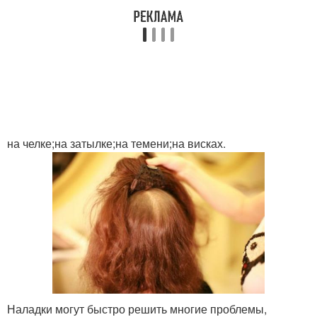
Прически с цветными
Прически из трессов
прядями
Прическа за минуту
Прически с прядями
на челке;на затылке;на темени;на висках.
Прическа с накладными
Стильные прически
прядями
Прически с диадемой
Наладки могут быстро решить многие проблемы,