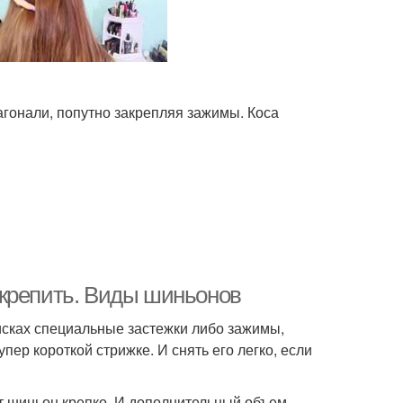
иагонали, попутно закрепляя зажимы. Коса
 крепить. Виды шиньонов
исках специальные застежки либо зажимы,
пер короткой стрижке. И снять его легко, если
т шиньон крепко. И дополнительный объем