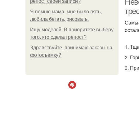
Нев
репост своей записи?
тре
Я помню мама, мне было пять,
любила бегать, рисовать.
Самые
остал
Ищу моделей. В приоритете выберу
того, кто сделал репост?
1. Тщ
Здравствуйте, принимаю заказы на
фотосъемку?
2. Го
3. Пр