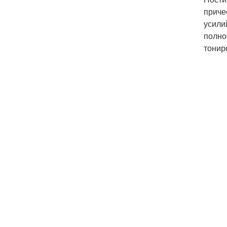
приче
усили
полно
тонир