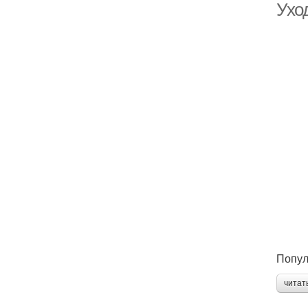
Ухо
Попул
читат