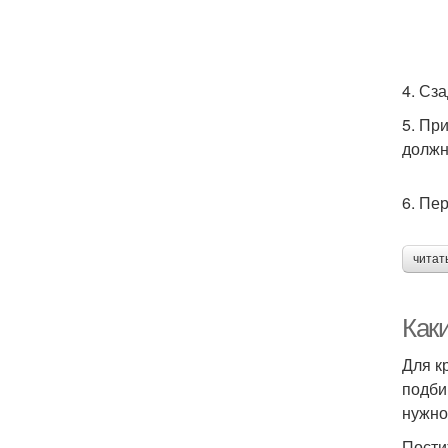
4. Сз
5. Пр
должн
6. Пе
читат
Как
Для к
подби
нужно
Пости