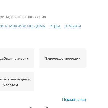
реты, техника нанесения
ки и макияж на дому
игры
отзывы
дебная прическа
Прическа с трессами
ески с накладным
хвостом
Показать все