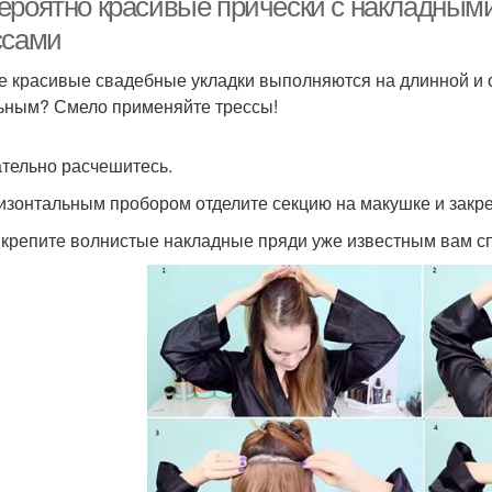
ероятно красивые прически с накладными
ссами
 красивые свадебные укладки выполняются на длинной и о
ьным? Смело применяйте трессы!
ательно расчешитесь.
ризонтальным пробором отделите секцию на макушке и закр
икрепите волнистые накладные пряди уже известным вам сп