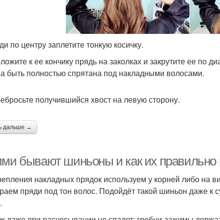
ади по центру заплетите тонкую косичку.
иложите к ее кончику прядь на заколках и закрутите ее по д
а быть полностью спрятана под накладными волосами.
ребросьте получившийся хвост на левую сторону.
ь дальше →
ими бывают шиньоны и как их правильно
репления накладных прядок используем у корней либо на в
раем пряди под тон волос. Подойдёт такой шиньон даже к су
.
ж даже при расчесывании не спадет: гребни-зажимы держа