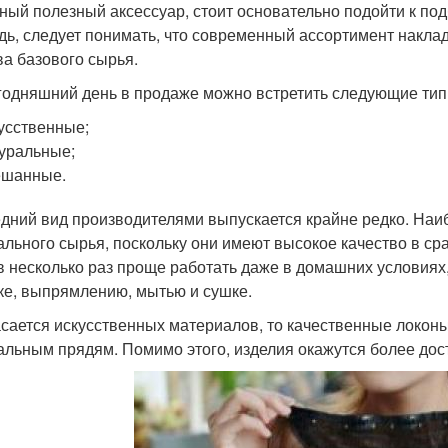
ный полезный аксессуар, стоит основательно подойти к по
дь, следует понимать, что современный ассортимент накла
ва базового сырья.
годняшний день в продаже можно встретить следующие тип
усственные;
уральные;
ешанные.
дний вид производителями выпускается крайне редко. Наиб
ального сырья, поскольку они имеют высокое качество в ср
в несколько раз проще работать даже в домашних условиях,
ке, выпрямлению, мытью и сушке.
асается искусственных материалов, то качественные локон
альным прядям. Помимо этого, изделия окажутся более дос