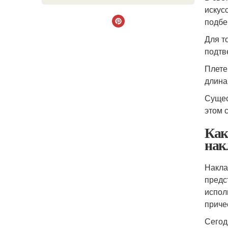
искус
подбе
Для т
подтв
Плете
длина
Сущес
этом 
Как
нак
Накла
предс
испол
приче
Сегод