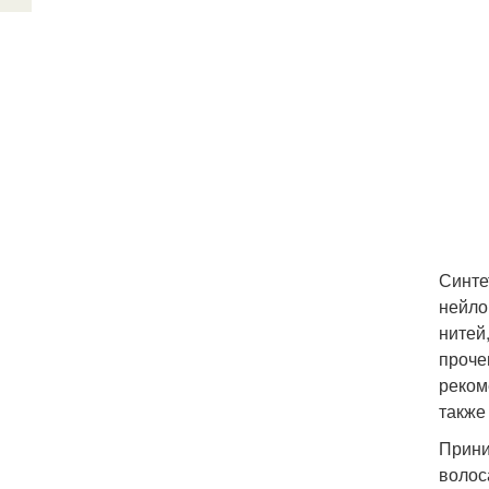
Синте
нейло
нитей
проче
реком
также
Прини
волос