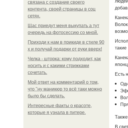
людей
связана с создание своего
добав
контента, своей страницы в соц
сетях.
Канек
Волок
Щас приедут меня выкупать а тут
возмо
очередь на фотосессию со мной.
Испол
Приходи к нам в прикиде в стиле 90
такие
х и получай подарки от руки вверх!
Канек
Челка - шторка: кому подходит, как
японц
носить и с какими стрижками
сочетать.
Есть 
Мой ответ на комментарий о том,
Одн
что "ну маникюр то всё таки можно
Эфф
было бы сделать.
Вол
Пря
Интересные факты о красоте,
которые я узнала в питере.
Также
В све