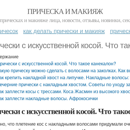
ПРИЧЕСКА И МАКИЯЖ
прическах и макияже лица, новости, отзывы, новинки, сек
ичесок
как делать прически и макияж
причес
чески с искусственной косой. Что та
ержание
рически с искусственной косой. Что такое канекалон?
акую прическу можно сделать с волосами на заколках. Как
ак крепить накладной хвост на липучке. Накладные волосы
ечерние прически с накладным хвостом. Советы по уходу 
ак заплести косы с трессами. Коса Жасмин из высокого хво
ак заплести накладные волосы. Афрокосички
чески с искусственной косой. Что тако
но, что плетение кос с накладными волосами придумали оч