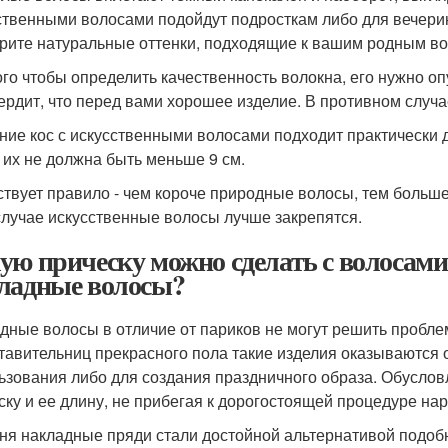
ственными волосами подойдут подросткам либо для вечерин
рите натуральные оттенки, подходящие к вашим родным во
ого чтобы определить качественность волокна, его нужно о
ердит, что перед вами хорошее изделие. В противном случа
ние кос с искусственными волосами подходит практически 
 их не должна быть меньше 9 см.
твует правило - чем короче природные волосы, тем большее
случае искусственные волосы лучше закрепятся.
ую прическу можно сделать с волосами
ладные волосы?
дные волосы в отличие от париков не могут решить проблем
тавительниц прекрасного пола такие изделия оказываются
ьзования либо для создания праздничного образа. Обусло
ску и ее длину, не прибегая к дорогостоящей процедуре на
ня накладные пряди стали достойной альтернативой подобн