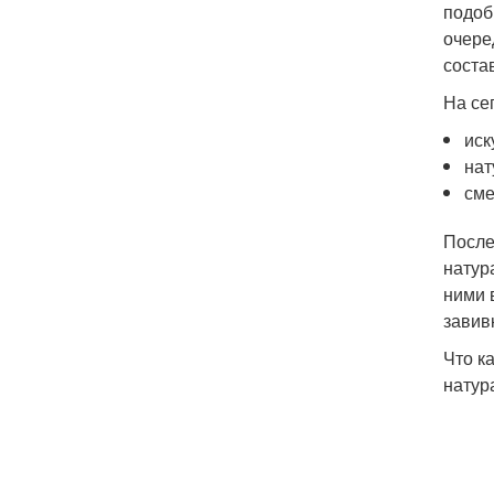
подоб
очере
соста
На се
иск
нат
см
После
натур
ними 
завив
Что к
натур