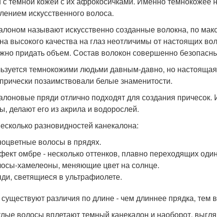
 с темной кожей с их афрокосичками. Именно темнокожее н
лением искусственного волоса.
алоном называют искусственно созданные волокна, по ма
на высокого качества на глаз неотличимы от настоящих вол
жно придать объем. Состав волокон совершенно безопасны
ьзуется темнокожими людьми давным-давно, но настоящая 
 прически позаимствовали белые знаменитости.
алоновые пряди отлично подходят для создания причесок. 
ы, делают его из акрила и водорослей.
несколько разновидностей канекалона:
оцветные волосы в прядях.
ект омбре - несколько оттенков, плавно переходящих один
осы-хамелеоны, меняющие цвет на солнце.
ди, светящиеся в ультрафиолете.
 существуют различия по длине - чем длиннее прядка, тем 
тлые волосы вплетают темный канекалон и наоборот, выгля