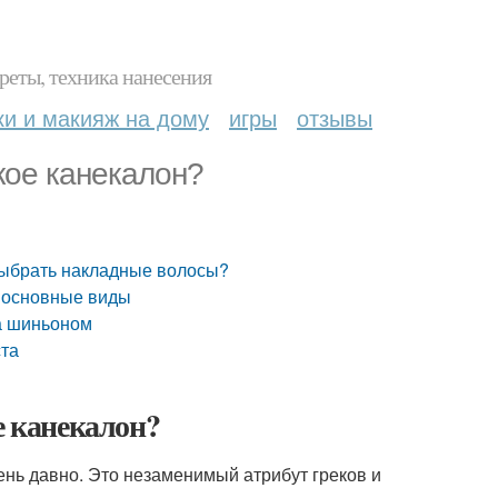
реты, техника нанесения
ки и макияж на дому
игры
отзывы
кое канекалон?
 выбрать накладные волосы?
: основные виды
за шиньоном
ста
е канекалон?
ень давно. Это незаменимый атрибут греков и