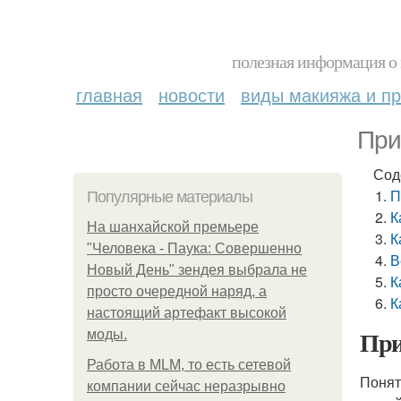
полезная информация о 
главная
новости
виды макияжа и пр
При
Сод
П
Популярные материалы
К
На шанхайской премьере
К
"Человека - Паука: Совершенно
В
Новый День" зендея выбрала не
К
просто очередной наряд, а
К
настоящий артефакт высокой
При
моды.
Работа в MLM, то есть сетевой
Понят
компании сейчас неразрывно