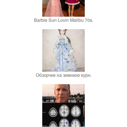
Barbie Sun Lovin Malibu 70s.
Обзорчик на зимнюю курн.