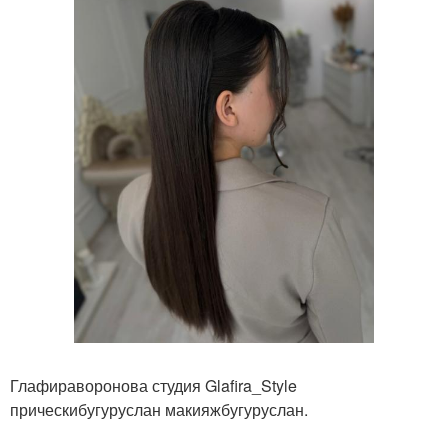
Глафираворонова студия Glafira_Style
прическибугуруслан макияжбугуруслан.