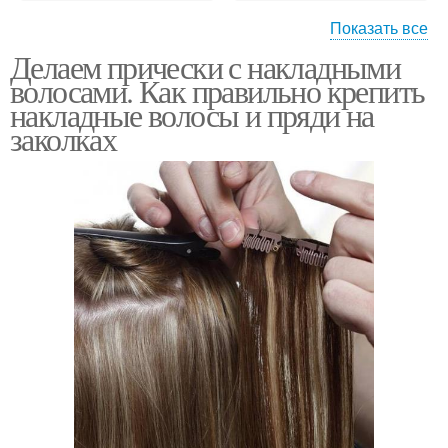
Показать все
Делаем прически с накладными
Прически с цветными
Прически с накладными
волосами. Как правильно крепить
прядями
прядями
накладные волосы и пряди на
заколках
Цветные пряди
Пряди для детей
Прически из трессов
Свадебные прически
Красивая прическа
Накладные пряди