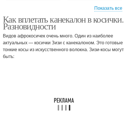
Показать все
Как вплетать канекалон в косички.
Косы с канекалоном
Мелкие косички
Разновидности
Видов афрокосичек очень много. Один из наиболее
актуальных — косички Зизи с канекалоном. Это готовые
тонкие косы из искусственного волокна. Зизи-косы могут
Косички с прядями
Косы из канекалона
быть:
Наращенные
Африканские косички
канекалоны