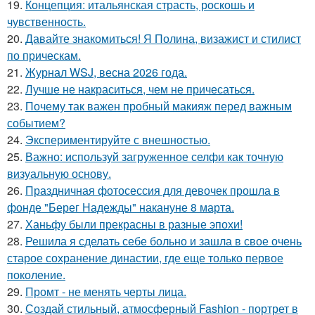
19.
Концепция: итальянская страсть, роскошь и
чувственность.
20.
Давайте знакомиться! Я Полина, визажист и стилист
по прическам.
21.
Журнал WSJ, весна 2026 года.
22.
Лучше не накраситься, чем не причесаться.
23.
Почему так важен пробный макияж перед важным
событием?
24.
Экспериментируйте с внешностью.
25.
Важно: используй загруженное селфи как точную
визуальную основу.
26.
Праздничная фотосессия для девочек прошла в
фонде "Берег Надежды" накануне 8 марта.
27.
Ханьфу были прекрасны в разные эпохи!
28.
Решила я сделать себе больно и зашла в свое очень
старое сохранение династии, где еще только первое
поколение.
29.
Промт - не менять черты лица.
30.
Создай стильный, атмосферный Fashion - портрет в