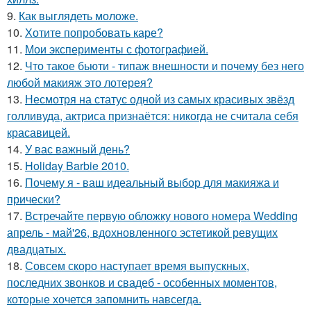
9.
Как выглядеть моложе.
10.
Хотите попробовать каре?
11.
Мои эксперименты с фотографией.
12.
Что такое бьюти - типаж внешности и почему без него
любой макияж это лотерея?
13.
Несмотря на статус одной из самых красивых звёзд
голливуда, актриса признаётся: никогда не считала себя
красавицей.
14.
У вас важный день?
15.
Holiday Barbie 2010.
16.
Почему я - ваш идеальный выбор для макияжа и
прически?
17.
Встречайте первую обложку нового номера Wedding
апрель - май'26, вдохновленного эстетикой ревущих
двадцатых.
18.
Совсем скоро наступает время выпускных,
последних звонков и свадеб - особенных моментов,
которые хочется запомнить навсегда.