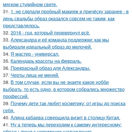
мягком студийном свете.
31.
1. не сделали пробный макияж и причёску заранее - в
день свадьбы образ оказался совсем не таким, как
представлялось.
32.
2016 - год, который перевернул всё.
33.
Александра и её команда поддержки: как мы
выбирали идеальный образ до мелочей.
34.
Я мастер - универсал.
35.
Календарь красоты на февраль.
36.
Прекрасный образ для Александры.
37.
Черты лица не меняй.
38.
В том случае, если вы не знаете какое хобби
выбрать, то есть одно, в котором собрались множество
профессий.
39.
Почему дети так любят косметику: от игры до поиска
себя.
40.
Алина кабаева совершила визит в столицу Китая.
41.
Ну а теперь мы переходим к самому интересному:
образы звезд с церемонии награждения.