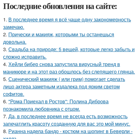
Последние обновления на сайте:
1.
В последнее время я всё чаще одну закономерность
замечаю.
2.
Прически и макияж, которыми ты останешься
довольна.
3.
Свадьба на природе: 5 вещей, которые легко забыть и
сложно исправить.
4.
Хейли бибер снова запустила вирусный тренд в
маникюре и на этот раз обошлось без слепящего глянца.
5.
Сценический макияж ( или грим) помогает сделать
лицо актера заметным издалека под ярким светом
софитов.
6.
"Рома Приехал в Ростов": Полина Диброва
познакомила любовника с отцом.
7.
Да, в последнее время не всегда есть возможность
запечатлить красоту созданную для вас это мой минус.
8.
Рианна надела бандо - костюм на шопинг в Беверли -
хиллз.