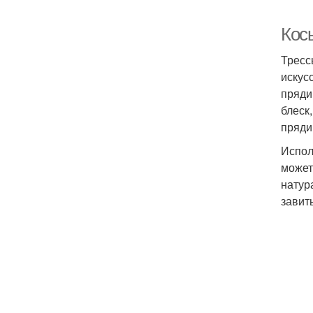
Кос
Тресс
искус
пряди
блеск
пряди
Испол
может
натур
завит