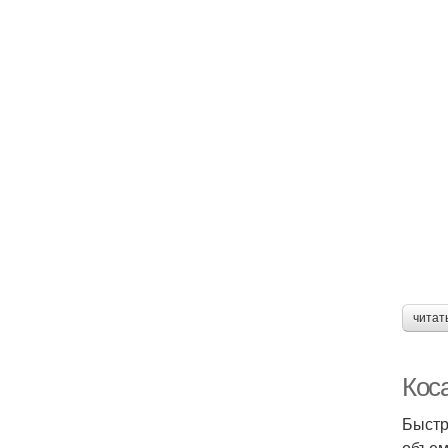
читат
Кос
Быстр
объем