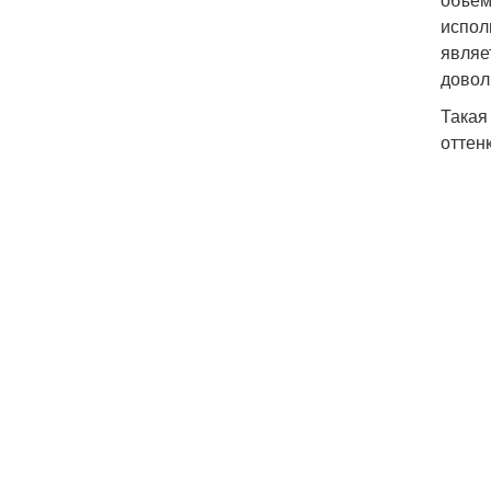
испол
являе
довол
Такая
оттен