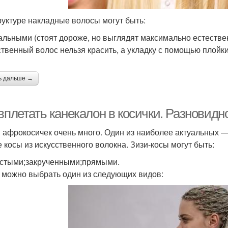
руктуре накладные волосы могут быть:
альными (стоят дороже, но выглядят максимально естествен
ственный волос нельзя красить, а укладку с помощью плойки
ь дальше →
вплетать канекалон в косички. Разновидн
 афрокосичек очень много. Один из наиболее актуальных —
е косы из искусственного волокна. Зизи-косы могут быть:
стыми;закрученными;прямыми.
 можно выбрать один из следующих видов: