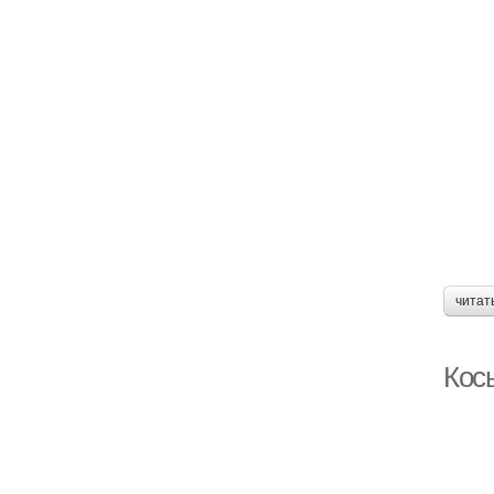
читат
Кос