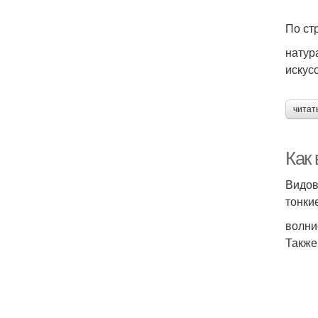
По ст
натур
искус
читат
Как 
Видов
тонки
волни
Также