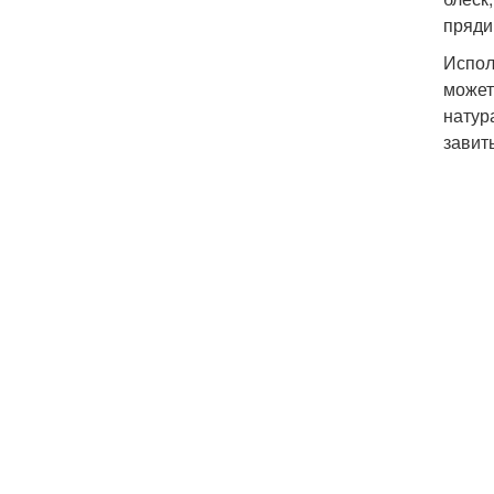
пряди
Испол
может
натур
завит