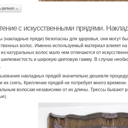
ь дальше →
тение с искусственными прядями. Наклад
ы (накладные пряди) безопасны для здоровья, они могут б
ственных волос. Именно используемый материал влияет на 
 из натуральных волос мало чем отличаются от искусственн
, шелковистость и широкую цветовую гамму. В случае необ
.
ьзование накладных прядей значительно дешевле процеду
е их снять. Крепление прядей не потребует много времени.
альным волосам независимо от их длины. Трессы бывают ра
ые).