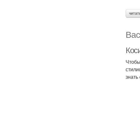
читат
Вас
Кос
Чтобы
стили
знать