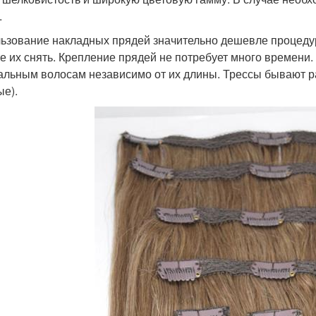
.
ьзование накладных прядей значительно дешевле процеду
е их снять. Крепление прядей не потребует много времени.
альным волосам независимо от их длины. Трессы бывают ра
ые).