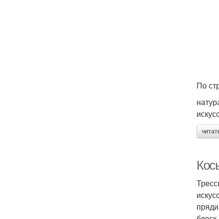
По ст
натур
искус
читат
Кос
Тресс
искус
пряди
блеск