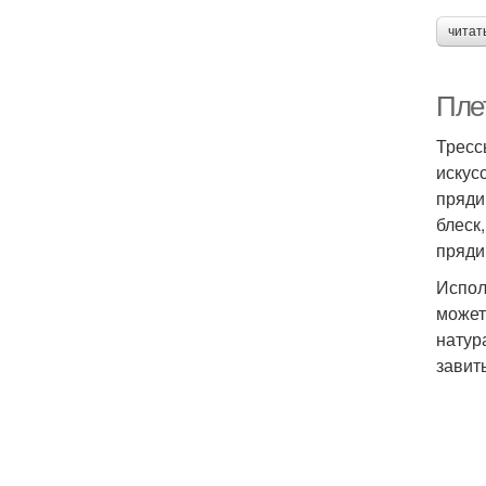
читат
Пле
Тресс
искус
пряди
блеск
пряди
Испол
может
натур
завит