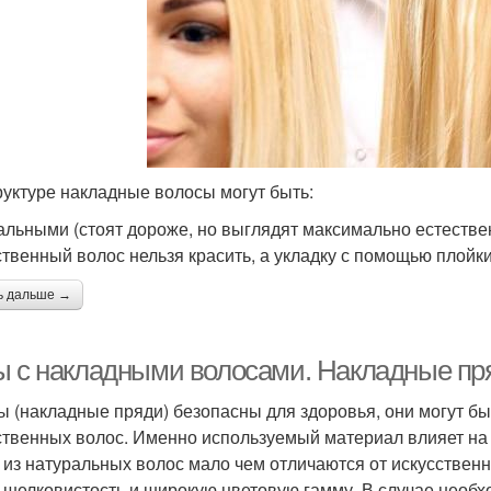
руктуре накладные волосы могут быть:
альными (стоят дороже, но выглядят максимально естествен
ственный волос нельзя красить, а укладку с помощью плойки
ь дальше →
ы с накладными волосами. Накладные пря
ы (накладные пряди) безопасны для здоровья, они могут б
ственных волос. Именно используемый материал влияет на 
 из натуральных волос мало чем отличаются от искусственн
, шелковистость и широкую цветовую гамму. В случае необ