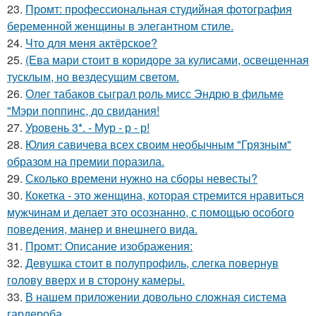
23.
Промт: профессиональная студийная фотография
беременной женщины в элегантном стиле.
24.
Что для меня актёрское?
25.
(Ева мари стоит в коридоре за кулисами, освещенная
тусклым, но вездесущим светом.
26.
Олег табаков сыграл роль мисс Эндрю в фильме
"Мэри поппинс, до свидания!
27.
Уровень 3*. - Мур - р - р!
28.
Юлия савичева всех своим необычным "Грязным"
образом на премии поразила.
29.
Сколько времени нужно на сборы невесты?
30.
Кокетка - это женщина, которая стремится нравиться
мужчинам и делает это осознанно, с помощью особого
поведения, манер и внешнего вида.
31.
Промт: Описание изображения:
32.
Девушка стоит в полупрофиль, слегка повернув
голову вверх и в сторону камеры.
33.
В нашем приложении довольно сложная система
гардероба.