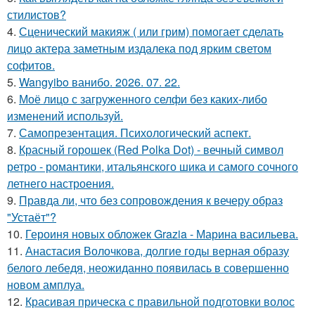
стилистов?
4.
Сценический макияж ( или грим) помогает сделать
лицо актера заметным издалека под ярким светом
софитов.
5.
Wangyibo ванибо. 2026. 07. 22.
6.
Моё лицо с загруженного селфи без каких-либо
изменений используй.
7.
Самопрезентация. Психологический аспект.
8.
Красный горошек (Red Polka Dot) - вечный символ
ретро - романтики, итальянского шика и самого сочного
летнего настроения.
9.
Правда ли, что без сопровождения к вечеру образ
"Устаёт"?
10.
Героиня новых обложек Grazia - Марина васильева.
11.
Анастасия Волочкова, долгие годы верная образу
белого лебедя, неожиданно появилась в совершенно
новом амплуа.
12.
Красивая прическа с правильной подготовки волос