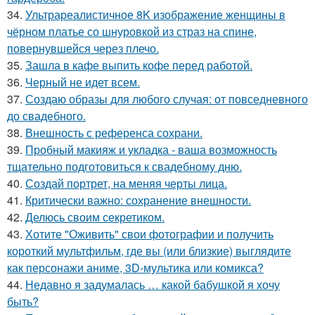
34.
Ультрареалистичное 8K изображение женщины в
чёрном платье со шнуровкой из страз на спине,
повернувшейся через плечо.
35.
Зашла в кафе выпить кофе перед работой.
36.
Черный не идет всем.
37.
Создаю образы для любого случая: от повседневного
до свадебного.
38.
Внешность с референса сохрани.
39.
Пробный макияж и укладка - ваша возможность
тщательно подготовиться к свадебному дню.
40.
Создай портрет, на меняя черты лица.
41.
Критически важно: сохранение внешности.
42.
Делюсь своим секретиком.
43.
Хотите "Оживить" свои фотографии и получить
короткий мультфильм, где вы (или близкие) выглядите
как персонажи аниме, 3D-мультика или комикса?
44.
Недавно я задумалась … какой бабушкой я хочу
быть?