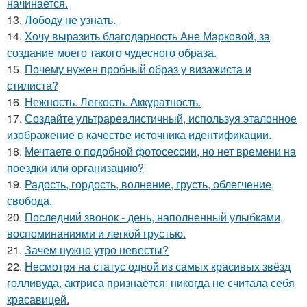
начинается.
13.
Лободу не узнать.
14.
Хочу выразить благодарность Ане Марковой, за
создание моего такого чудесного образа.
15.
Почему нужен пробный образ у визажиста и
стилиста?
16.
Нежность. Легкость. Аккуратность.
17.
Создайте ультрареалистичный, используя эталонное
изображение в качестве источника идентификации.
18.
Мечтаете о подобной фотосессии, но нет времени на
поездки или организацию?
19.
Радость, гордость, волнение, грусть, облегчение,
свобода.
20.
Последний звонок - день, наполненный улыбками,
воспоминаниями и легкой грустью.
21.
Зачем нужно утро невесты?
22.
Несмотря на статус одной из самых красивых звёзд
голливуда, актриса признаётся: никогда не считала себя
красавицей.