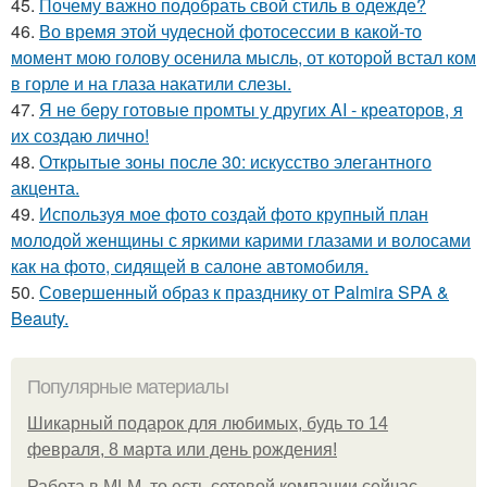
45.
Почему важно подобрать свой стиль в одежде?
46.
Во время этой чудесной фотосессии в какой-то
момент мою голову осенила мысль, от которой встал ком
в горле и на глаза накатили слезы.
47.
Я не беру готовые промты у других AI - креаторов, я
их создаю лично!
48.
Открытые зоны после 30: искусство элегантного
акцента.
49.
Используя мое фото создай фото крупный план
молодой женщины с яркими карими глазами и волосами
как на фото, сидящей в салоне автомобиля.
50.
Совершенный образ к празднику от Palmira SPA &
Beauty.
Популярные материалы
Шикарный подарок для любимых, будь то 14
февраля, 8 марта или день рождения!
Работа в MLM, то есть сетевой компании сейчас