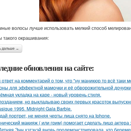
мные волосы лучше использовать мелкий способ мелирован
 такого окрашивания:
ь дальше →
ледние обновления на сайте:
 ответ на комментарий о том, что "ну маникюр то всё таки 
оны для эффектной мамочки и её обворожительной дочурки
ёмная укладка на каре - новый уровень стиля.
позданием, но выкладываю своих первых красоток выпускни
ssique 1995. Midnight Gala Barbie.
дай портрет, не меняя черты лица снято на Iphone.
нический макияж ( или грим) помогает сделать лицо актера
Летняя Энн хэтэуэй вновь продемонстрировала, что береме