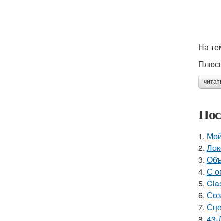
На те
Плюсы
читат
Пос
1.
Мой
2.
Лок
3.
Объ
4.
С о
5.
Cla
6.
Соз
7.
Сце
8.
43-