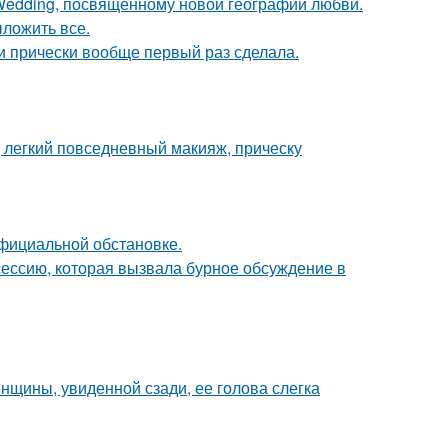
 Wedding, посвященному новой географии любви.
ложить все.
ти прически вообще первый раз сделала.
 легкий повседневный макияж, прическу
официальной обстановке.
сессию, которая вызвала бурное обсуждение в
щины, увиденной сзади, ее голова слегка