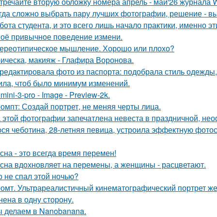
тречайте вторую обложку номера апрель - май'26 журнала
гда сложно выбрать пару лучших фотографии, решение - вы
бота студента, и это всего лишь начало практики, именно э
оё привычное поведение измени.
ереотипическое мышление. Хорошо или плохо?
ическа, макияж - Глафира Воронова.
редактировала фото из паспорта: подобрала стиль одежды,
ила, чтоб было минимум изменений.
mini-3-pro - Image - Preview-2k.
омпт: Создай портрет, не меняя черты лица.
 этой фотографии запечатлена невеста в праздничной, не
ся чеботина, 28-летняя певица, устроила эффектную фото
сна - это всегда время перемен!
сна вдохновляет на перемены, а женщины - расцветают.
о не спал этой ночью?
омт. Ультрареалистичный кинематографический портрет жен
нена в одну сторону.
 делаем в Nanobanana.