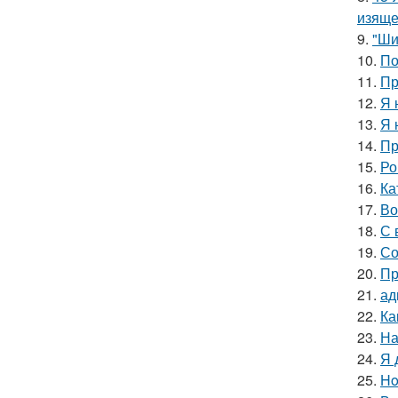
изяще
9.
"Ши
10.
По
11.
Пр
12.
Я 
13.
Я 
14.
Пр
15.
Ро
16.
Ка
17.
Во
18.
С 
19.
Со
20.
Пр
21.
ад
22.
Ка
23.
На
24.
Я 
25.
Ho