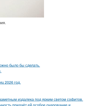
ия.
можно было бы сделать.
.
ц 2026 год.
 заметным издалека под ярким светом софитов.
нность придаёт ей особое очарование и