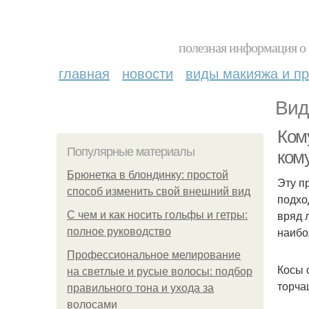
полезная информация о 
главная
новости
виды макияжа и пр
Вид
Кому
Популярные материалы
ком
Брюнетка в блондинку: простой
Эту п
способ изменить свой внешний вид
подхо
вряд 
С чем и как носить гольфы и гетры:
наибо
полное руководство
Профессиональное мелирование
Косы 
на светлые и русые волосы: подбор
торча
правильного тона и ухода за
волосами