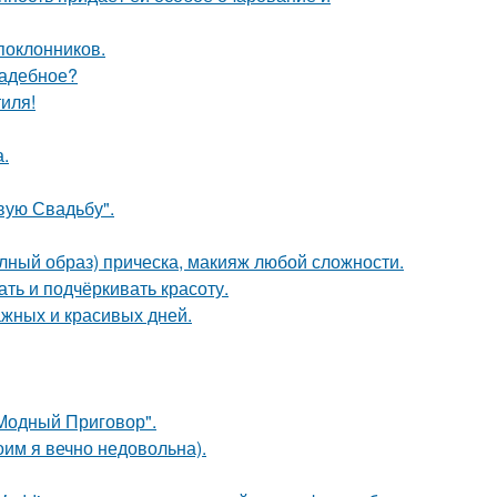
поклонников.
вадебное?
иля!
.
вую Свадьбу".
олный образ) прическа, макияж любой сложности.
ть и подчёркивать красоту.
ажных и красивых дней.
"Модный Приговор".
оим я вечно недовольна).