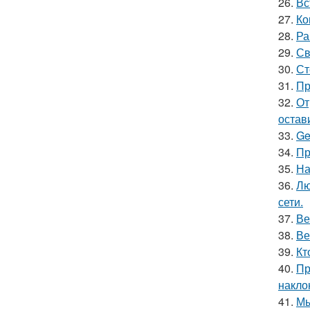
26.
Вс
27.
Ко
28.
Ра
29.
Св
30.
Ст
31.
Пр
32.
От
остав
33.
Ge
34.
Пр
35.
На
36.
Лю
сети.
37.
Ве
38.
Ве
39.
Кт
40.
Пр
накло
41.
Мы