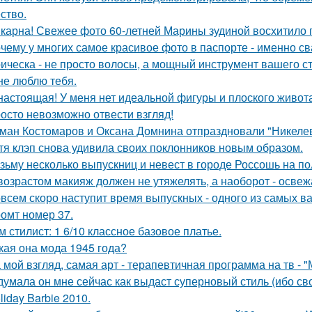
ство.
карна! Свежее фото 60-летней Марины зудиной восхитило 
чему у многих самое красивое фото в паспорте - именно с
ическа - не просто волосы, а мощный инструмент вашего ст
не люблю тебя.
настоящая! У меня нет идеальной фигуры и плоского живота
осто невозможно отвести взгляд!
ман Костомаров и Оксана Домнина отпраздновали "Никеле
тя клэп снова удивила своих поклонников новым образом.
зьму несколько выпускниц и невест в городе Россошь на п
возрастом макияж должен не утяжелять, а наоборот - освежа
всем скоро наступит время выпускных - одного из самых в
омт номер 37.
м стилист: 1 6/10 классное базовое платье.
кая она мода 1945 года?
 мой взгляд, самая арт - терапевтичная программа на тв - 
думала он мне сейчас как выдаст суперновый стиль (ибо св
liday Barbie 2010.