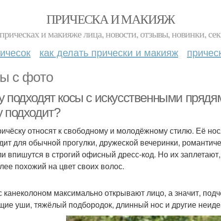
ПРИЧЕСКА И МАКИЯЖ
прическах и макияже лица, новости, отзывы, новинки, сек
ичесок
как делать прически и макияж
причес
ы с фото
 подходят косы с искусственными прядями
у подходит?
ричёску относят к свободному и молодёжному стилю. Её но
дит для обычной прогулки, дружеской вечеринки, романтич
ли впишутся в строгий офисный дресс-код. Но их заплетают
лее похожий на цвет своих волос.
с канеколоном максимально открывают лицо, а значит, подч
щие уши, тяжёлый подбородок, длинный нос и другие неид