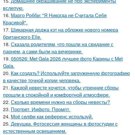
15.
Домашнее окрашивание не про эксперименты
вслепую.
16.
Марго Робби: "Я Никогда не Считала Себя
Красивой".
17.
Шикарная доджа кэт на обложке нового номера
британского Elle.
18.
Сказала родителям, что пошли на свидание с
парнем, а сами были на вечеринке.
19.
050526: Met Gala 2026 лучшее фото Карины с Met
Gala.
20.
Как создать? Используйте загруженную фотографию
в качестве точной копии человека.
21.
Каждой невесте хочется, чтобы утренние сборы
прошли в спокойной и комфортной атмосфере.
22.
Сколько времени нужно на сборы невесты?
23.
Портрет. Иифото. Промпт.
24.
Моё селфи как референс используй.
25.
Девушка. Фотосессия женщины в фотостудии c
естественным освещением.