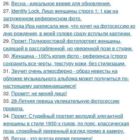
26.
Весна - идеальное время для обновления.
27.
Identity Lock. Лицо женщины строго 1: 1 как на
загруженном референсном фото.
28.
Когда Ира написала мне, что хочет на фотосессию ко
дню рождения, в моей голове сразу всплыли картинки.
29.
Промт: Полноростовой фотопортрет женщины,
сидящей в расслабленной, но уверенной позе в студии.
30.
Женщина - 100% копия фото - референса (строго
сохранить все черты, текстуру кожи, без стилизации.
31.
Звучит очень атмосферно - образ невесты на
обложке музыкального альбома может получиться по-
настоящему запоминающимся!
32.
Промпт: не меняй лицо!
33.
28-Летняя певица увлекательную фотосессию
провела.
34.
Промт: Студийный портрет молодой элегантной
женщины в стиле 1930-х годов, по пояс, классическая
поза, спокойный уверенный взгляд прямо в камеру.
35.
Весна - это всегда время перемен!