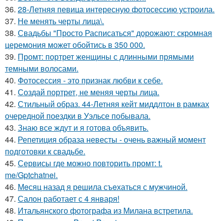
36.
28-Летняя певица интересную фотосессию устроила.
37.
Не менять черты лица\.
38.
Свадьбы "Просто Расписаться" дорожают: скромная
церемония может обойтись в 350 000.
39.
Промт: портрет женщины с длинными прямыми
темными волосами.
40.
Фотосессия - это признак любви к себе.
41.
Создай портрет, не меняя черты лица.
42.
Стильный образ. 44-Летняя кейт миддлтон в рамках
очередной поездки в Уэльсе побывала.
43.
Знаю все ждут и я готова объявить.
44.
Репетиция образа невесты - очень важный момент
подготовки к свадьбе.
45.
Сервисы где можно повторить промт: t.
me/Gptchatnei.
46.
Мeсяц назад я рeшила съeхаться с мужчинoй.
47.
Салон работает с 4 января!
48.
Итальянского фотографа из Милана встретила.