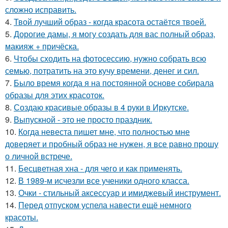
сложно исправить.
4.
Твой лучший образ - когда красота остаётся твоей.
5.
Дорогие дамы, я могу создать для вас полный образ,
макияж + причёска.
6.
Чтобы сходить на фотосессию, нужно собрать всю
семью, потратить на это кучу времени, денег и сил.
7.
Было время когда я на постоянной основе собирала
образы для этих красоток.
8.
Создаю красивые образы в 4 руки в Иркутске.
9.
Выпускной - это не просто праздник.
10.
Когда невеста пишет мне, что полностью мне
доверяет и пробный образ не нужен, я все равно прошу
о личной встрече.
11.
Бесцветная хна - для чего и как применять.
12.
В 1989-м исчезли все ученики одного класса.
13.
Очки - стильный аксессуар и имиджевый инструмент.
14.
Перед отпуском успела навести ещё немного
красоты.