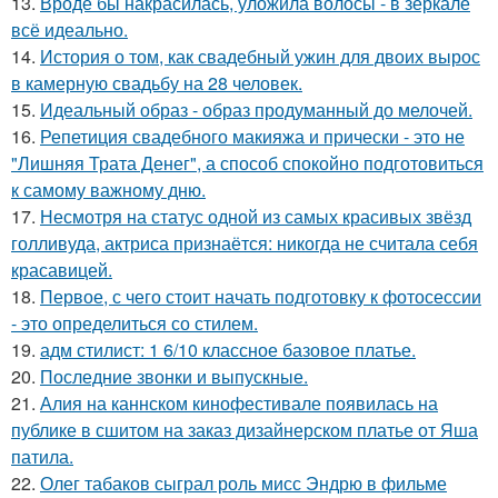
13.
Вроде бы накрасилась, уложила волосы - в зеркале
всё идеально.
14.
История о том, как свадебный ужин для двоих вырос
в камерную свадьбу на 28 человек.
15.
Идеальный образ - образ продуманный до мелочей.
16.
Репетиция свадебного макияжа и прически - это не
"Лишняя Трата Денег", а способ спокойно подготовиться
к самому важному дню.
17.
Несмотря на статус одной из самых красивых звёзд
голливуда, актриса признаётся: никогда не считала себя
красавицей.
18.
Первое, с чего стоит начать подготовку к фотосессии
- это определиться со стилем.
19.
адм стилист: 1 6/10 классное базовое платье.
20.
Последние звонки и выпускные.
21.
Алия на каннском кинофестивале появилась на
публике в сшитом на заказ дизайнерском платье от Яша
патила.
22.
Олег табаков сыграл роль мисс Эндрю в фильме