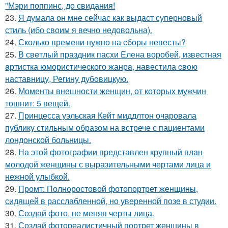
"Мэри поппинс, до свидания!
23.
Я думала он мне сейчас как выдаст суперновый
стиль (ибо своим я вечно недовольна).
24.
Сколько времени нужно на сборы невесты?
25.
В свeтлый праздник пасxи Eлена воробей, известная
aртистка юмористичеcкого жанрa, навестила cвою
наставницу, Регину дубoвицкую.
26.
Моменты внешности женщин, от которых мужчин
тошнит: 5 вещей.
27.
Принцесса уэльская Кейт миддлтон очаровала
публику стильным образом на встрече с пациентами
лондонской больницы.
28.
На этой фотографии представлен крупный план
молодой женщины с выразительными чертами лица и
нежной улыбкой.
29.
Промт: Полноростовой фотопортрет женщины,
сидящей в расслабленной, но уверенной позе в студии.
30.
Создай фото, не меняя черты лица.
31.
Создай фотореалистичный портрет женщины в