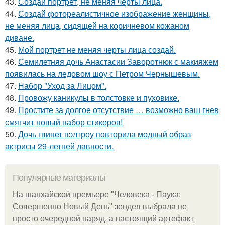
43.
Создай портрет, не меняя черты лица.
44.
Создай фотореалистичное изображение женщины,
не меняя лица, сидящей на коричневом кожаном
диване.
45.
Мой портрет не меняя черты лица создай.
46.
Семилетняя дочь Анастасии Заворотнюк с макияжем
появилась на ледовом шоу с Петром Чернышевым.
47.
Набор "Уход за Лицом".
48.
Провожу каникулы в толстовке и пуховике.
49.
Простите за долгое отсутствие … возможно ваш гнев
смягчит новый набор стикеров!
50.
Дочь гвинет пэлтроу повторила модный образ
актрисы 29-летней давности.
Популярные материалы
На шанхайской премьере "Человека - Паука:
Совершенно Новый День" зендея выбрала не
просто очередной наряд, а настоящий артефакт