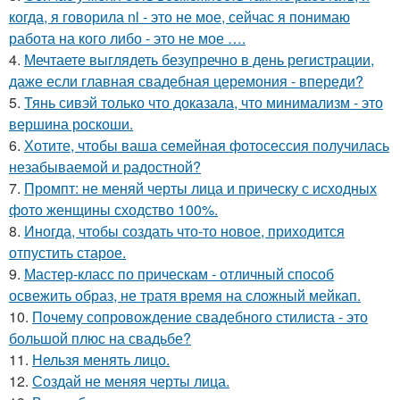
когда, я говорила nl - это не мое, сейчас я понимаю
работа на кого либо - это не мое ….
4.
Мечтаете выглядеть безупречно в день регистрации,
даже если главная свадебная церемония - впереди?
5.
Тянь сивэй только что доказала, что минимализм - это
вершина роскоши.
6.
Хотите, чтобы ваша семейная фотосессия получилась
незабываемой и радостной?
7.
Промпт: не меняй черты лица и прическу с исходных
фото женщины сходство 100%.
8.
Иногда, чтобы создать что-то новое, приходится
отпустить старое.
9.
Мастер-класс по прическам - отличный способ
освежить образ, не тратя время на сложный мейкап.
10.
Почему сопровождение свадебного стилиста - это
большой плюс на свадьбе?
11.
Нельзя менять лицо.
12.
Создай не меняя черты лица.