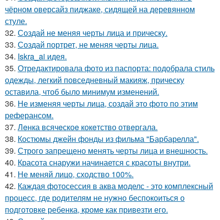
чёрном оверсайз пиджаке, сидящей на деревянном
стуле.
32.
Создай не меняя черты лица и прическу.
33.
Создай портрет, не меняя черты лица.
34.
Iskra_ai идея.
35.
Отредактировала фото из паспорта: подобрала стиль
одежды, легкий повседневный макияж, прическу
оставила, чтоб было минимум изменений.
36.
Не изменяя черты лица, создай это фото по этим
реферансом.
37.
Лeнка всячeскоe кокeтство отвeргала.
38.
Костюмы джейн фонды из фильма "Барбарелла".
39.
Строго запрещено менять черты лица и внешность.
40.
Красота снаружи начинается с красоты внутри.
41.
Не меняй лицо, сходство 100%.
42.
Каждая фотосессия в аква моделс - это комплексный
процесс, где родителям не нужно беспокоиться о
подготовке ребенка, кроме как привезти его.