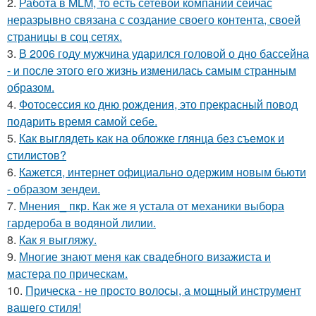
2.
Работа в MLM, то есть сетевой компании сейчас
неразрывно связана с создание своего контента, своей
страницы в соц сетях.
3.
В 2006 году мужчина ударился головой о дно бассейна
- и после этого его жизнь изменилась самым странным
образом.
4.
Фотосессия ко дню рождения, это прекрасный повод
подарить время самой себе.
5.
Как выглядеть как на обложке глянца без съемок и
стилистов?
6.
Кажется, интернет официально одержим новым бьюти
- образом зендеи.
7.
Мнения_ пкр. Как же я устала от механики выбора
гардероба в водяной лилии.
8.
Как я выгляжу.
9.
Многие знают меня как свадебного визажиста и
мастера по прическам.
10.
Прическа - не просто волосы, а мощный инструмент
вашего стиля!