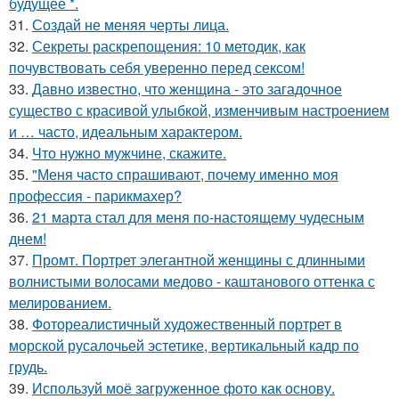
будущее *.
31.
Создай не меняя черты лица.
32.
Секреты раскрепощения: 10 методик, как
почувствовать себя уверенно перед сексом!
33.
Давно известно, что женщина - это загадочное
существо с красивой улыбкой, изменчивым настроением
и … часто, идеальным характером.
34.
Что нужно мужчине, скажите.
35.
"Меня часто спрашивают, почему именно моя
профессия - парикмахер?
36.
21 марта стал для меня по-настоящему чудесным
днем!
37.
Промт. Портрет элегантной женщины с длинными
волнистыми волосами медово - каштанового оттенка с
мелированием.
38.
Фотореалистичный художественный портрет в
морской русалочьей эстетике, вертикальный кадр по
грудь.
39.
Используй моё загруженное фото как основу.