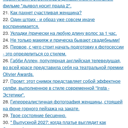
фильме "дьявол носит прада 2".
21.
Как пахнет счастливая женщина?
22.
Один штрих - и образ уже совсем иначе
воспринимается.
23.
Укладки /прически на любую длину волос за 1 час.
24.
He только макияж и прическа бывают свадебными!
25.
Первое, с чего стоит начать подготовку к фотосессии
- это определиться со стилем.
26.
Габби Аллен, популярная английская телеведущая,
во всей красе представила себя на театральной премии
Olivier Awards.
27.
Промт: этот снимок представляет собой эффектное
селфи, выполненное в стиле современной "Insta -
Эстетики".
28.
Гиперреалистичная фотография женщины, стоящей
на фоне горного пейзажа на закате.
29.
Твое состояние бесценно.
30.
* Выпускной 2027: когда платье выглядит как