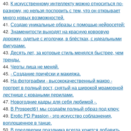
40.
К искусственному интеллекту можно относиться по-
разному, но нельзя поспорить с тем, что он открывает
много новых возможностей.
41.
Создаю уникальные образы с помощью нейросетей:
42.
Знаменитости выходят на красную ковровую
дорожку, одетые с иголочки, в блёстках, с идеальными
фигурами.
43.
Десять лет, за которые стиль менялся быстрее, чем
тренды.
44.
Черты лица не меняй.
45.
- Создание причёски и макияжа.
46.
На фотографии - высококачественный макро -
портрет в полный рост, снятый на широкой мраморной
лестнице с коваными перилами.
47.
Новогодние кадры для себя любимой -.
48.
В Prospect61 мы создаём полный образ под ключ:
49.
Erotic PD Passion - это искусство соблазнения,
воплощенное в танце.
50.
В преддверии праздника всегда хочется добавить