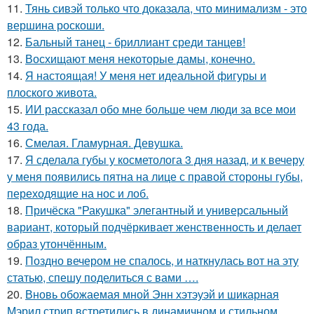
11.
Тянь сивэй только что доказала, что минимализм - это
вершина роскоши.
12.
Бальный танец - бриллиант среди танцев!
13.
Восхищают меня некоторые дамы, конечно.
14.
Я настоящая! У меня нет идеальной фигуры и
плоского живота.
15.
ИИ рассказал обо мне больше чем люди за все мои
43 года.
16.
Смелая. Гламурная. Девушка.
17.
Я сделала губы у косметолога 3 дня назад, и к вечеру
у меня появились пятна на лице с правой стороны губы,
переходящие на нос и лоб.
18.
Причёска "Ракушка" элегантный и универсальный
вариант, который подчёркивает женственность и делает
образ утончённым.
19.
Поздно вечером не спалось, и наткнулась вот на эту
статью, спешу поделиться с вами ….
20.
Вновь обожаемая мной Энн хэтэуэй и шикарная
Мэрил стрип встретились в динамичном и стильном