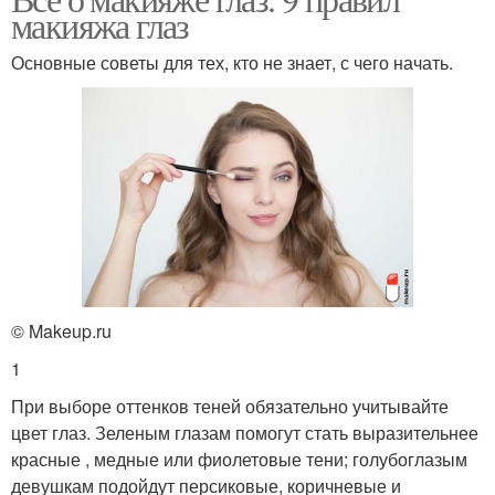
Цены на прически и
Игры макияж и
макияжа глаз
макияж
прически
Основные советы для тех, кто не знает, с чего начать.
Играть в игру прически
Макияж для вечеринки
и макияж
Эффектный макияж
© Makeup.ru
1
При выборе оттенков теней обязательно учитывайте
цвет глаз. Зеленым глазам помогут стать выразительнее
красные , медные или фиолетовые тени; голубоглазым
девушкам подойдут персиковые, коричневые и