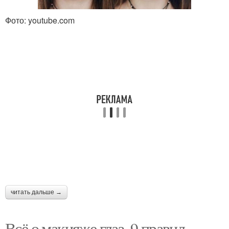
Модный макияж и
Стильные прически и
Фото: youtube.com
прическа
макияж
Макияж в стиле
Дерзкий макияж
Классический макияж
Макияж в рок-стиле
Вечерние прически и
Модели для причесок и
макияж
макияжа
читать дальше →
Всё о макияже глаз. 9 правил