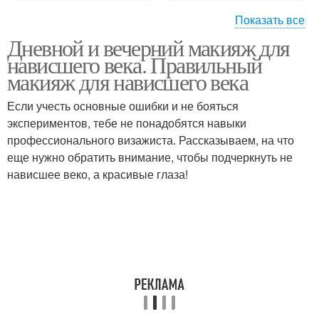
Показать все
Дневной и вечерний макияж для
Повседневный макияж
Макияж для глаз
нависшего века. Правильный
макияж для нависшего века
Если учесть основные ошибки и не бояться
экспериментов, тебе не понадобятся навыки
Хороший макияж
Макияж под цвет
профессионального визажиста. Рассказываем, на что
еще нужно обратить внимание, чтобы подчеркнуть не
нависшее веко, а красивые глаза!
Макияж для зеленых
Цвета для вечернего
глаз
макияжа
Макияж для
Цвета для новогоднего
зеленоглазых девушек
макияжа