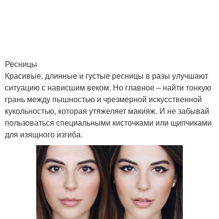
Макияж для
Макияж для голубых
зеленоглазой
глаз
блондинки
Ресницы
Красивые, длинные и густые ресницы в разы улучшают
Поэтапный макияж
Макияж для девушек
ситуацию с нависшим веком. Но главное – найти тонкую
грань между пышностью и чрезмерной искусственной
кукольностью, которая утяжеляет макияж. И не забывай
пользоваться специальными кисточками или щипчиками
Косметика в макияже
Набор для макияжа
для изящного изгиба.
Макияж в коричневых
Образ макияж и
тонах
прическа