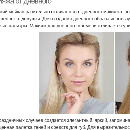
ияжа от дневного
ний мейкап разительно отличается от дневного макияжа, 
твенность девушки. Для создания дневного образа использ
вые палитры. Макияж для дневного времени отличается ун
раздничных случаев создается элегантный, яркий, запомин
енная палетка теней и средств для губ. Для выразительнос