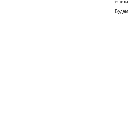
вспом
Будем