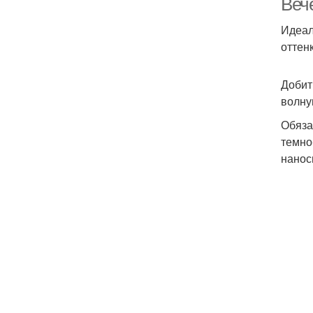
Веч
Идеал
оттен
Добит
волну
Обяза
темно
нанос