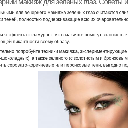
ерний макияж для зеленых глаз. Советы 
ьными для вечернего макияжа зеленых глаз считаются сли
ки теней, полностью подчеркивающие всю их очаровательно
ься эффекта «гламурности» в макияже помогут золотистые
ющей пикантности всему образу.
тельно попробуйте техники макияжа, экспериментирующие с
-шоколадных), а также зеленого (с золотистым и бронзовым
ить серовато-коричневые или персиковые тени, выгодно 