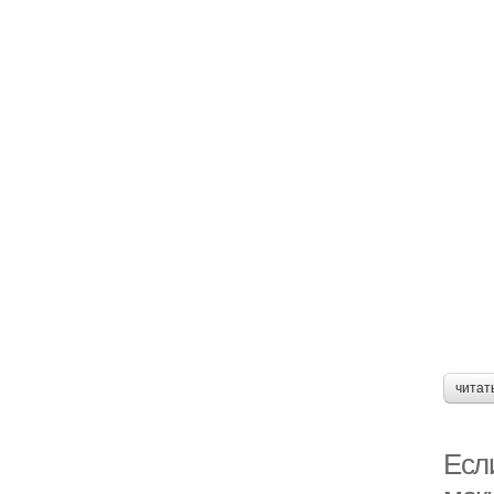
читат
Есл