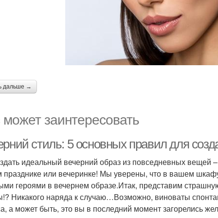
ь дальше →
 может заинтересовать
ерний стиль: 5 основных правил для созд
оздать идеальный вечерний образ из повседневных вещей –
 празднике или вечеринке! Мы уверены, что в вашем шкафу
ыми героями в вечернем образе.Итак, представим страшную
ы!? Никакого наряда к случаю…Возможно, виноваты спонтан
са, а может быть, это вы в последний момент загорелись же