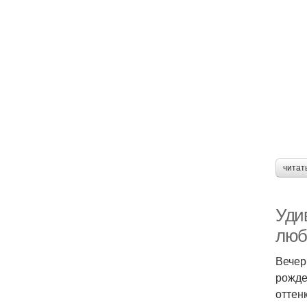
читат
Уди
люб
Вечер
рожде
оттен