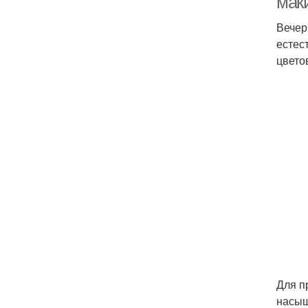
мак
Вечер
естес
цвето
Для п
насыщ