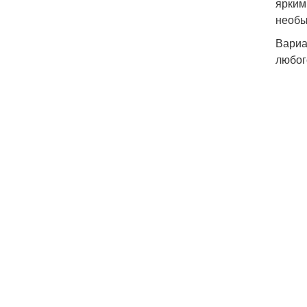
ярким
необы
Вариа
любог