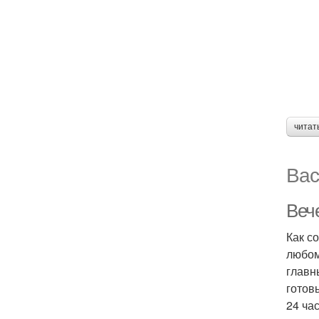
читат
Вас
Веч
Как с
любом
главн
готов
24 ча