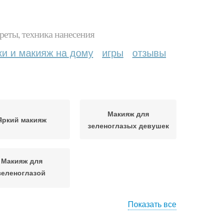
реты, техника нанесения
ки и макияж на дому
игры
отзывы
Макияж для
Яркий макияж
зеленоглазых девушек
Макияж для
зеленоглазой
блондинки
Показать все