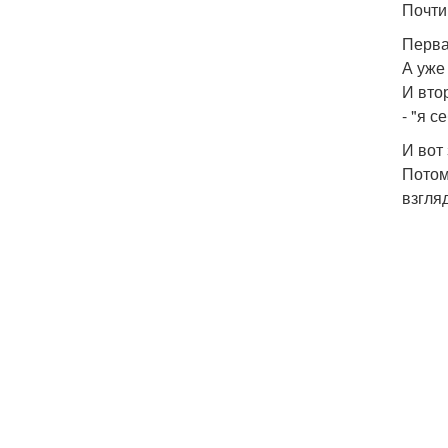
Почти
Перва
А уже
И вто
- "я 
И вот
Потом
взгля