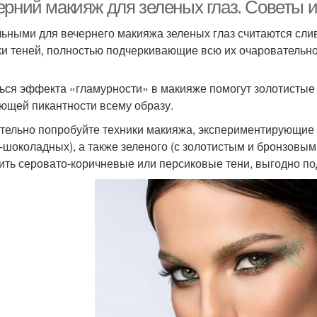
прическа
ерний макияж для зеленых глаз. Советы 
ьными для вечернего макияжа зеленых глаз считаются сли
ки теней, полностью подчеркивающие всю их очаровательно
акияж для девушек
Косметики для макияжа
Ма
ься эффекта «гламурности» в макияже помогут золотистые
ющей пикантности всему образу.
Бирюзово-золотистый
тельно попробуйте техники макияжа, экспериментирующие с
овогодний макияж
макияж
-шоколадных), а также зеленого (с золотистым и бронзовым
ить серовато-коричневые или персиковые тени, выгодно 