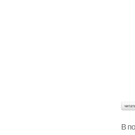
читат
В п