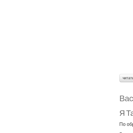
читат
Вас
Я Та
По об