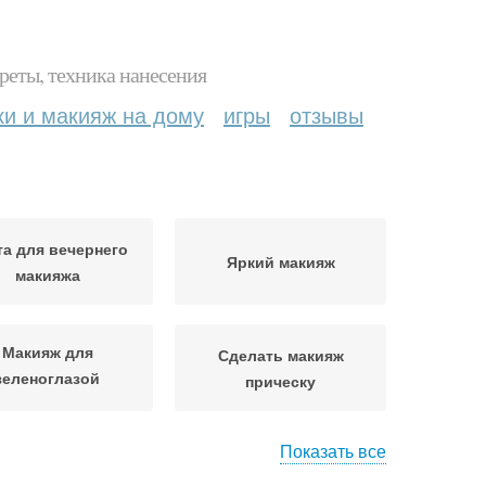
реты, техника нанесения
ки и макияж на дому
игры
отзывы
та для вечернего
Яркий макияж
макияжа
Макияж для
Сделать макияж
зеленоглазой
прическу
блондинки
Показать все
акияж на бал
Осенний макияж