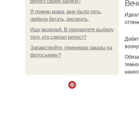
репост своей записи?
Веч
Я помню мама, мне было пять,
Идеал
любила бегать, рисовать.
оттен
М
Ищу моделей. В приоритете выберу
того, кто сделал репост?
Добит
волну
Здравствуйте, принимаю заказы на
фотосъемку?
Обяза
Н
темно
нанос