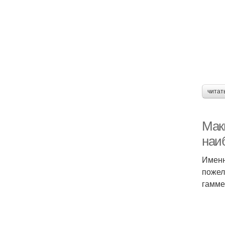
читат
Мак
наи
Именн
пожел
гамме