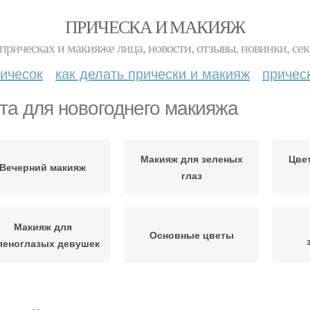
ПРИЧЕСКА И МАКИЯЖ
прическах и макияже лица, новости, отзывы, новинки, сек
ичесок
как делать прически и макияж
причес
та для новогоднего макияжа
Макияж для зеленых
Цве
Вечерний макияж
глаз
Макияж для
Основные цветы
леноглазых девушек
Образ макияж и
Макияж на осенний бал
М