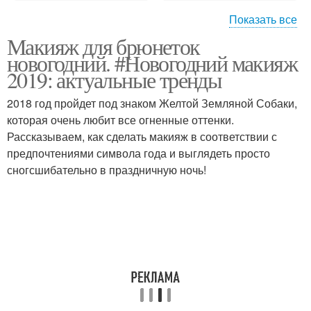
Показать все
Макияж для брюнеток
Макияж для зеленых
Макияж для
новогодний. #Новогодний макияж
глаз
зеленоглазых шатенок
2019: актуальные тренды
2018 год пройдет под знаком Желтой Земляной Собаки,
Макияж в домашних
которая очень любит все огненные оттенки.
Макияж для шатенок
условиях
Рассказываем, как сделать макияж в соответствии с
предпочтениями символа года и выглядеть просто
сногсшибательно в праздничную ночь!
Средства для
Красивый макияж
правильного макияжа
Макияж под
Оттенки для макияжа
серебристое платье