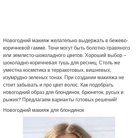
Макияж под серое
Вечерний макияж
платье
Новогодний макияж желательно выдержать в бежево-
Макияж к синему
коричневой гамме. Тени могут быть болотно-травяного
Повседневный макияж
платью
или землисто-шоколадного цветов. Хороший выбор –
шоколадно-коричневая тушь для ресниц. Столь же
уместна косметика в терракотовых, вишневых,
изумрудно-зеленых тонах. При создании макияжа не
Сделать макияж
Образ макияж и
стоит забывать и про цвет волос. Как подобрать
прическу
прическа
новогодний образ для блондинок, брюнеток, русых и
рыжих? Предлагаем варианты готовых решений!
Новогодний макияж для блондинок
Макияж на осенний бал
Макияж на бал