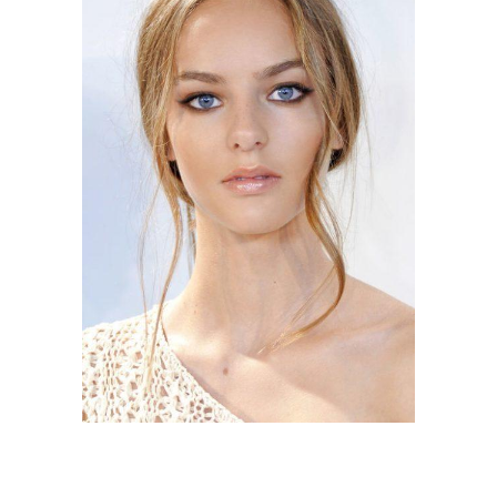
Осенний макияж
Макияж для девушек
Косметики для макияжа
Макияж для детей
Цвета для новогоднего
Макияж на новый год
макияжа
Бирюзово-золотистый
макияж