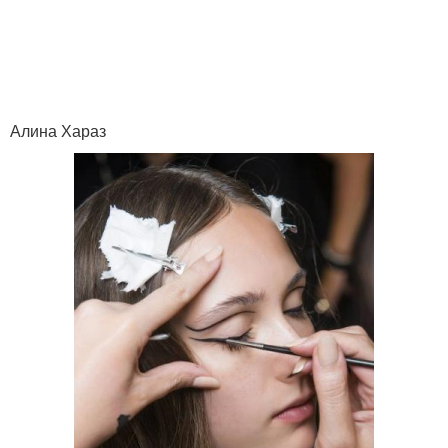
Макияж для
Хороший макияж
начинающих
визажистов
Алина Хараз
Макияж для кареглазых
Условия для карих глаз
блондинок
Советы по красивому
Макияж на новый год
макияжу
Тенденции в макияже
Макияж для девушек