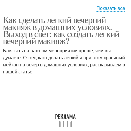
Показать все
Как сделать легкий вечерний
Макияж для темных
Нежный макияж
макияж в домашних условиях.
глаз
Выход в свет: как создать легкий
вечерний макияж?
Макияж для зеленых
Макияж для голубых
Блистать на важном мероприятии проще, чем вы
глаз
глаз
думаете. О том, как сделать легкий и при этом красивый
мейкап на вечер в домашних условиях, рассказываем в
нашей статье
Макияж в нежных тонах
Красивый макияж
Профессиональный
Дневный макияж
макияж