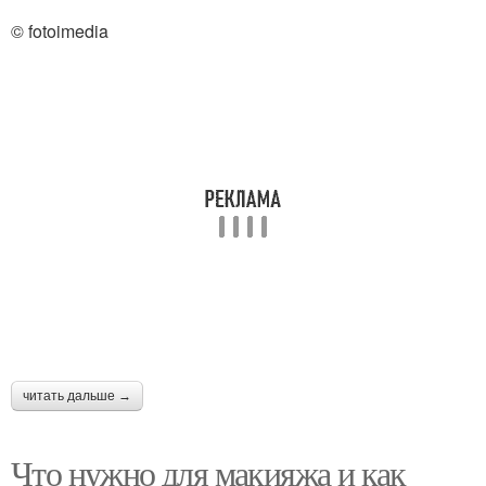
Макияж для
Макияж для шатенок
© fotoimedia
зеленоглазых шатенок
Средства для
Новогодний макияж
правильного макияжа
Образ макияж и
Макияж и прически для
прическа
девочек
Индийский макияж
читать дальше →
Что нужно для макияжа и как