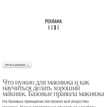
Прическа и макияж с
Макияж под прическу
выездом на дом
Профессиональный
Пробный макияж
визажист
Сделать макияж
Вечерние прически и
прическу
макияж
читать дальше →
Что нужно для макияжа и как
Что сначала макияж или
Подбор причесок и
научиться делать хороший
прическа
макияжа онлайн
макияж. Базовые правила макияжа
На базовых принципах построено всё искусство
макияжа. Нужно ответственно относиться к подбору