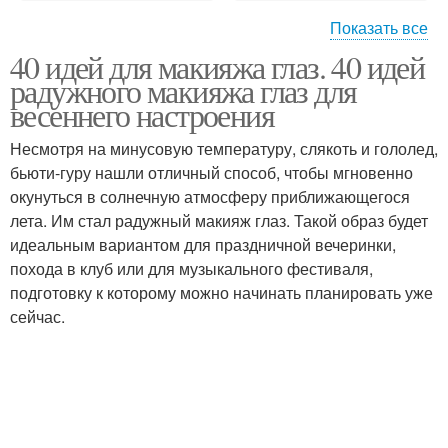
Показать все
40 идей для макияжа глаз. 40 идей
Макияж в домашних
Красивый макияж
радужного макияжа глаз для
условиях
весеннего настроения
Несмотря на минусовую температуру, слякоть и гололед,
бьюти-гуру нашли отличный способ, чтобы мгновенно
Дневный макияж
Хороший макияж
окунуться в солнечную атмосферу приближающегося
лета. Им стал радужный макияж глаз. Такой образ будет
идеальным вариантом для праздничной вечеринки,
Макияж для
похода в клуб или для музыкального фестиваля,
начинающих
Макияж для карих глаз
подготовку к которому можно начинать планировать уже
визажистов
сейчас.
Макияж для кареглазых
Вечерний макияж
блондинок