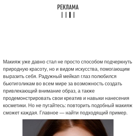
Советы по красивому
Стильные прически и
макияжу
макияж
Макияж и прически для
Бальный макияж
девочек
Макияж уже давно стал не просто способом подчеркнуть
природную красоту, но и видом искусства, помогающим
выразить себя. Радужный мейкап глаз полюбился
Макияж для юниоров
Макияж в категории
бьютиголикам во всем мире за возможность создать
привлекающий внимание образ, а также
продемонстрировать свои креатив и навыки нанесения
косметики. Но не пугайтесь: повторить подобный макияж
Макияж для разных
сможет каждая. Главное — найти подходящий пример.
Сценический макияж
категорий