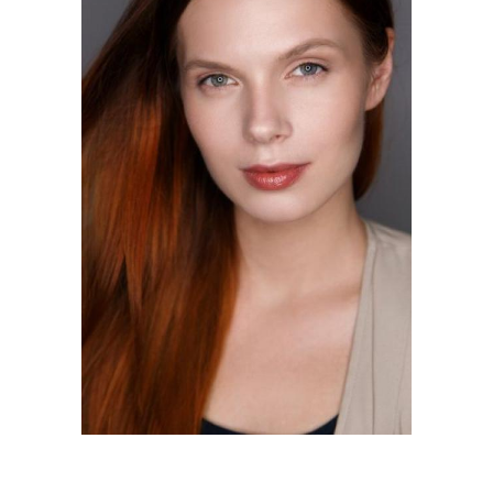
Макияж для бальных
Ошибки в макияже
танцев
Глаза в макияже
Макияж для танцоров
Цены на прически и
Стилист по прическам и
макияж
макияжу
Образ макияж и
Мастер причесок и
прическа
макияжа