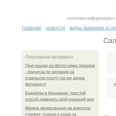
полезная информация о 
главная
новости
виды макияжа и пр
Сал
Популярные материалы
Приглашаю на фотосъёмку (макияж
- прическа по желанию за
отдельную плату) так же делаю
фотокнигу!
Брюнетка в блондинку: простой
способ изменить свой внешний вид
Мелкое мелирование на короткую
стрижку: подход к уходу за