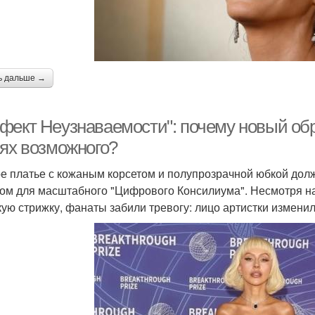
ь дальше →
фект Неузнаваемости": почему новый об
нях возможного?
е платье с кожаным корсетом и полупрозрачной юбкой долж
ом для масштабного "Цифрового Консилиума". Несмотря н
кую стрижку, фанаты забили тревогу: лицо артистки измени