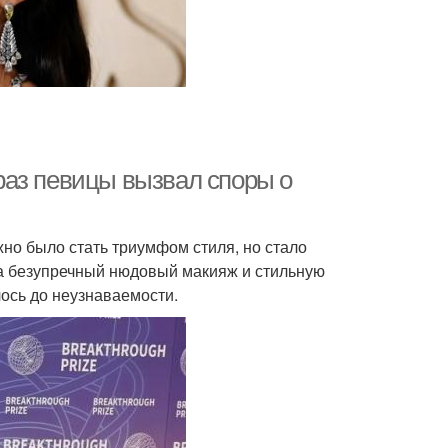
раз певицы вызвал споры о
но было стать триумфом стиля, но стало
а безупречный нюдовый макияж и стильную
лось до неузнаваемости.