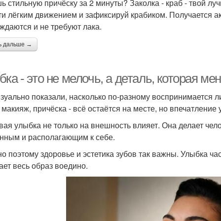
ь стильную причёску за 2 минуты? Заколка - краб - твой лу
ти лёгким движением и зафиксируй крабиком. Получается ак
ждаются и не требуют лака.
ь дальше →
ка - это не мелочь, а деталь, которая ме
зуально показали, насколько по-разному воспринимается ли
, макияж, причёска - всё остаётся на месте, но впечатление
вая улыбка не только на внешность влияет. Она делает че
нным и располагающим к себе.
о поэтому здоровье и эстетика зубов так важны. Улыбка час
ает весь образ воедино.