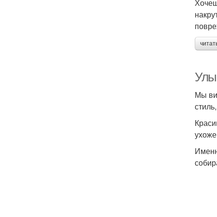
Хочеш
накру
повре
читат
Улыб
Мы ви
стиль
Краси
ухоже
Именн
собир