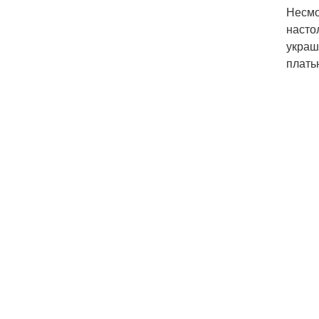
Несмо
насто
украш
плать