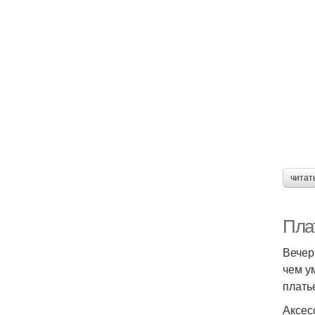
читат
Пла
Вечер
чем у
плать
Аксес