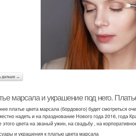
ь дальше →
тье марсала и украшение под него. Плать
нее платье цвета марсала (бордового) будет смотреться оч
местно надеть и на празднование Нового года 2016, года К
е этого цвета на званый ужин, на свадьбу , на корпоративн
суары и украшения к платью цвета марсала