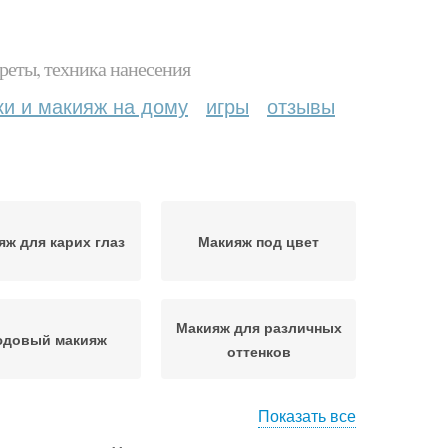
реты, техника нанесения
ки и макияж на дому
игры
отзывы
яж для карих глаз
Макияж под цвет
Макияж для различных
довый макияж
оттенков
Показать все
Профессиональный
асивый макияж