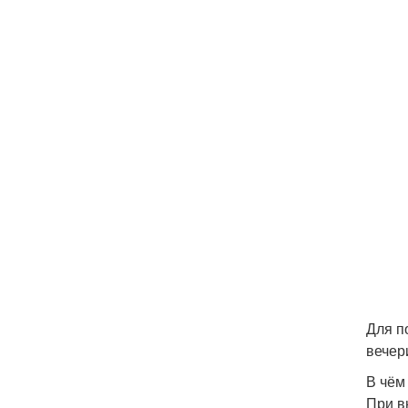
Для п
вечер
В чём
При в