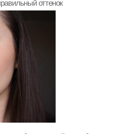
макияж
правильный оттенок
кияж к винному
Макияж под марсаловое
оттенку
платье
ияж для голубых
глаз