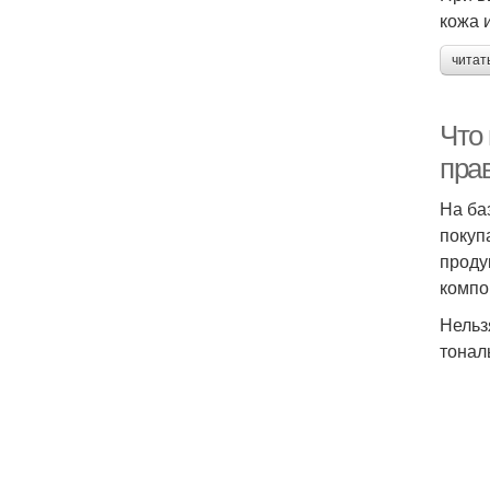
кожа 
читат
Что
пра
На ба
покуп
проду
компо
Нельз
тонал