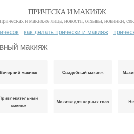
ПРИЧЕСКА И МАКИЯЖ
прическах и макияже лица, новости, отзывы, новинки, сек
ичесок
как делать прически и макияж
причес
вный макияж
Вечерний макияж
Свадебный макияж
Маки
Привлекательный
Макияж для черных глаз
Ню
макияж
акияж под черные
Косметики для макияжа
Кр