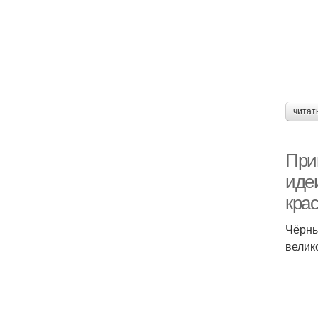
читат
При
иде
кра
Чёрны
велик