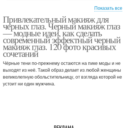
Показать все
Привлекательный макияж для
Макияж для карих глаз
Дневный макияж
черных глаз. Черный макияж глаз
— модные идеи, как сделать
современный эффектный черный
макияж глаз. 120 фото красивых
Макияж для различных
сочетаний
Макияж под цвет
оттенков
Чёрные тени по-прежнему остаются на пике моды и не
выходят из неё. Такой образ делает из любой женщины
великолепную обольстительницу, от взгляда которой не
Косметики для макияжа
устоит ни один мужчина.