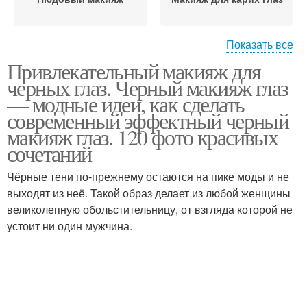
Показать все
Привлекательный макияж для
Макияж под черные
Дневный макияж
черных глаз. Черный макияж глаз
волосы
— модные идеи, как сделать
современный эффектный черный
макияж глаз. 120 фото красивых
сочетаний
Макияж под цвет
Косметики для макияжа
Чёрные тени по-прежнему остаются на пике моды и не
выходят из неё. Такой образ делает из любой женщины
великолепную обольстительницу, от взгляда которой не
устоит ни один мужчина.