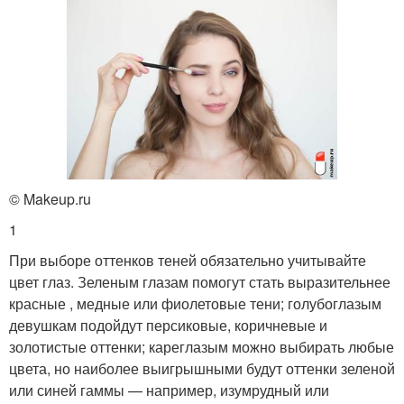
Косметики для макияжа
Идеальный макияж
Макияж со стрелками
Красивый макияж
© Makeup.ru
1
Макияж для голубых
Сочетания для
глаз
вечернего макияжа
При выборе оттенков теней обязательно учитывайте
цвет глаз. Зеленым глазам помогут стать выразительнее
красные , медные или фиолетовые тени; голубоглазым
девушкам подойдут персиковые, коричневые и
Макияж по цветам
Правильный макияж
золотистые оттенки; кареглазым можно выбирать любые
цвета, но наиболее выигрышными будут оттенки зеленой
или синей гаммы — например, изумрудный или