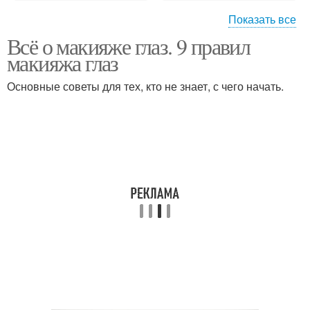
Показать все
Всё о макияже глаз. 9 правил
Свадебный макияж
Макияж для карих глаз
макияжа глаз
Основные советы для тех, кто не знает, с чего начать.
Привлекательный
Дневный макияж
макияж
Макияж для черных
Нюдовый макияж
глаз
Макияж для различных
Макияж под черные
оттенков
волосы