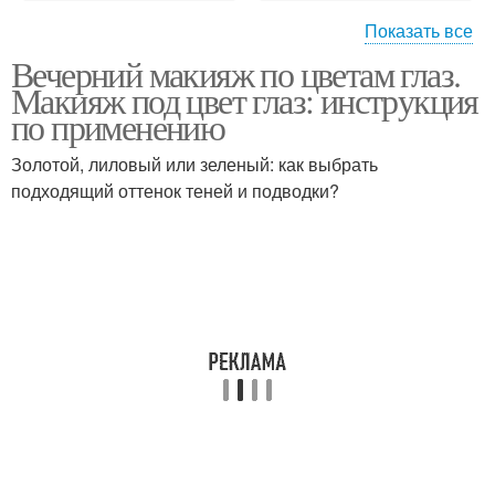
Показать все
Вечерний макияж по цветам глаз.
Макияж для карих глаз
Правильный макияж
Макияж под цвет глаз: инструкция
по применению
Золотой, лиловый или зеленый: как выбрать
подходящий оттенок теней и подводки?
Нюдовый макияж
Макияж в зависимости