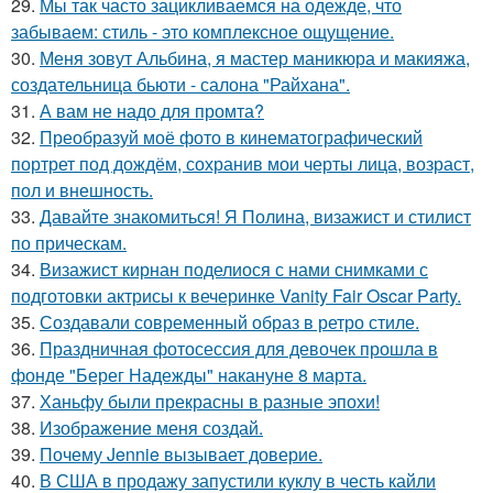
29.
Мы так часто зацикливаемся на одежде, что
забываем: стиль - это комплексное ощущение.
30.
Меня зовут Альбина, я мастер маникюра и макияжа,
создательница бьюти - салона "Райхана".
31.
А вам не надо для промта?
32.
Преобразуй моё фото в кинематографический
портрет под дождём, сохранив мои черты лица, возраст,
пол и внешность.
33.
Давайте знакомиться! Я Полина, визажист и стилист
по прическам.
34.
Визажист кирнан поделиося с нами снимками с
подготовки актрисы к вечеринке Vanity Fair Oscar Party.
35.
Создавали современный образ в ретро стиле.
36.
Праздничная фотосессия для девочек прошла в
фонде "Берег Надежды" накануне 8 марта.
37.
Ханьфу были прекрасны в разные эпохи!
38.
Изображение меня создай.
39.
Почему Jennie вызывает доверие.
40.
В США в продажу запустили куклу в честь кайли