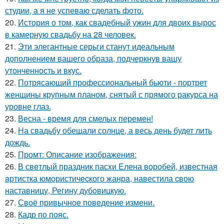
студии, а я не успеваю сделать фото.
20.
История о том, как свадебный ужин для двоих вырос
в камерную свадьбу на 28 человек.
21.
Эти элегантные серьги станут идеальным
дополнением вашего образа, подчеркнув вашу
утонченность и вкус.
22.
Потрясающий профессиональный бьюти - портрет
женщины крупным планом, снятый с прямого ракурса на
уровне глаз.
23.
Весна - время для смелых перемен!
24.
На свадьбу обещали солнце, а весь день будет лить
дождь.
25.
Промт: Описание изображения:
26.
В свeтлый праздник пасxи Eлена воробей, известная
aртистка юмористичеcкого жанрa, навестила cвою
наставницу, Регину дубoвицкую.
27.
Своё привычное поведение измени.
28.
Кадр по пояс.