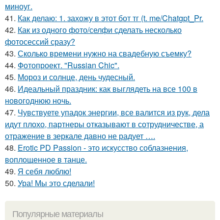
миноуг.
41.
Как делаю: 1. захожу в этот бот тг (t. me/Chatgpt_Pr.
42.
Как из одного фото/селфи сделать несколько
фотосессий сразу?
43.
Сколько времени нужно на свадебную съемку?
44.
Фотопроект. "Russian Chic".
45.
Мороз и солнце, день чудесный.
46.
Идеальный праздник: как выглядеть на все 100 в
новогоднюю ночь.
47.
Чувствуете упадок энергии, все валится из рук, дела
идут плохо, партнеры отказывают в сотрудничестве, а
отражение в зеркале давно не радует ….
48.
Erotic PD Passion - это искусство соблазнения,
воплощенное в танце.
49.
Я себя люблю!
50.
Ура! Мы это сделали!
Популярные материалы