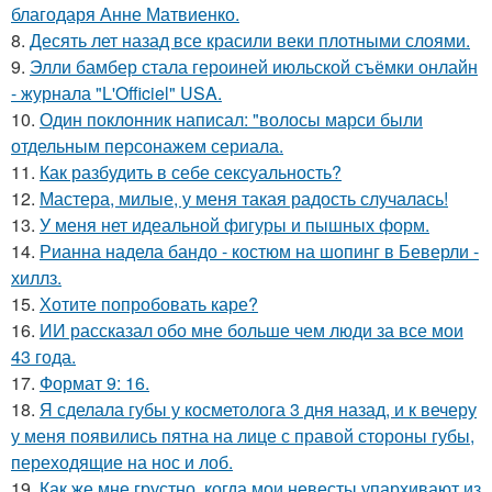
благодаря Анне Матвиенко.
8.
Десять лет назад все красили веки плотными слоями.
9.
Элли бамбер стала героиней июльской съёмки онлайн
- журнала "L'Officiel" USA.
10.
Один поклонник написал: "волосы марси были
отдельным персонажем сериала.
11.
Как разбудить в себе сексуальность?
12.
Мастера, милые, у меня такая радость случалась!
13.
У меня нет идеальной фигуры и пышных форм.
14.
Рианна надела бандо - костюм на шопинг в Беверли -
хиллз.
15.
Хотите попробовать каре?
16.
ИИ рассказал обо мне больше чем люди за все мои
43 года.
17.
Формат 9: 16.
18.
Я сделала губы у косметолога 3 дня назад, и к вечеру
у меня появились пятна на лице с правой стороны губы,
переходящие на нос и лоб.
19.
Как же мне грустно, когда мои невесты упархивают из