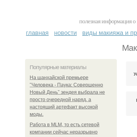
полезная информация о 
главная
новости
виды макияжа и пр
Мак
Популярные материалы
У
На шанхайской премьере
"Человека - Паука: Совершенно
Новый День" зендея выбрала не
просто очередной наряд, а
настоящий артефакт высокой
моды.
Работа в MLM, то есть сетевой
компании сейчас неразрывно