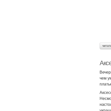
читат
Акс
Вечер
чем у
плать
Аксес
Несмо
насто
украш