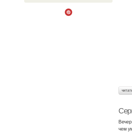
читат
Серь
Вечер
чем у