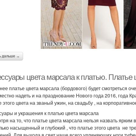
ь дальше →
ессуары цвета марсала к платью. Платье 
нее платье цвета марсала (бордового) будет смотреться оч
местно надеть и на празднование Нового года 2016, года К
е этого цвета на званый ужин, на свадьбу , на корпоративн
суары и украшения к платью цвета марсала
тря на то, что платье цвета марсала нельзя назвать ярким 
лько насыщенный и глубокий , что платье этого цвета не тр
ений. Для выхода в свет чаще всего удлиняющих ноги туфел