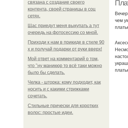
Пла
связана с создание своего
контента, своей страницы в соц
Вечер
сетях.
чем у
Щас приедут меня выкупать а тут
плать
очередь на фотосессию со мной.
Аксес
Приходи к нам в прикиде в стиле 90
Несмо
х и получай подарки от руки вверх!
насто
Мой ответ на комментарий о том,
украш
что "ну маникюр то всё таки можно
плать
было бы сделать.
Челка - шторка: кому подходит, как
носить и с какими стрижками
сочетать.
Стильные прически для коротких
волос: простые идеи.