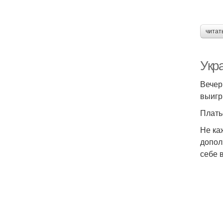
читат
Укр
Вечер
выигр
Плать
Не ка
допол
себе 