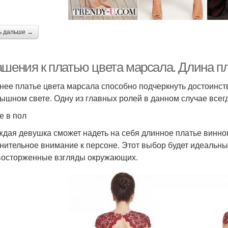
ь дальше →
ашения к платью цвета марсала. Длина п
нее платье цвета марсала способно подчеркнуть достоинст
ышном свете. Одну из главных ролей в данном случае всегд
е в пол
ждая девушка сможет надеть на себя длинное платье винног
нительное внимание к персоне. Этот выбор будет идеальн
восторженные взгляды окружающих.