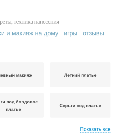
реты, техника нанесения
ки и макияж на дому
игры
отзывы
невный макияж
Летний платье
ги под бордовое
Серьги под платье
платье
Показать все
шения для платья
Марсаловое платье