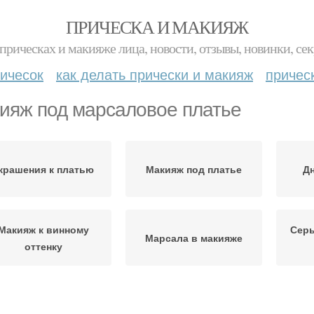
ПРИЧЕСКА И МАКИЯЖ
прическах и макияже лица, новости, отзывы, новинки, сек
ичесок
как делать прически и макияж
причес
ияж под марсаловое платье
крашения к платью
Макияж под платье
Д
Макияж к винному
Серь
Марсала в макияже
оттенку
Макияж под бордовое
Вечерний макияж
Укра