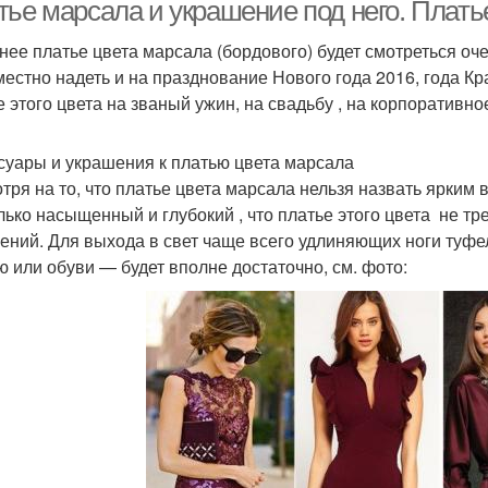
платье
тье марсала и украшение под него. Плать
нее платье цвета марсала (бордового) будет смотреться оч
местно надеть и на празднование Нового года 2016, года К
Марсала к платью
Бордовое платье
е этого цвета на званый ужин, на свадьбу , на корпоративн
суары и украшения к платью цвета марсала
тря на то, что платье цвета марсала нельзя назвать ярким 
лько насыщенный и глубокий , что платье этого цвета не тр
ений. Для выхода в свет чаще всего удлиняющих ноги туфел
ю или обуви — будет вполне достаточно, см. фото: