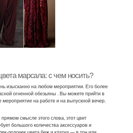
цвета марсала: с чем носить?
ень изысканно на любом мероприятии. Его более
расной огненной обезьяны . Вы можете прийти в
ое мероприятие на работе и на выпускной вечер.
в прямом смысле этого слова, этот цвет
ебует большого количества аксессуаров и
ек-лодочек цвета беж и клатча — в тон или