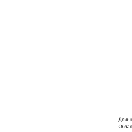
Длинн
Облад