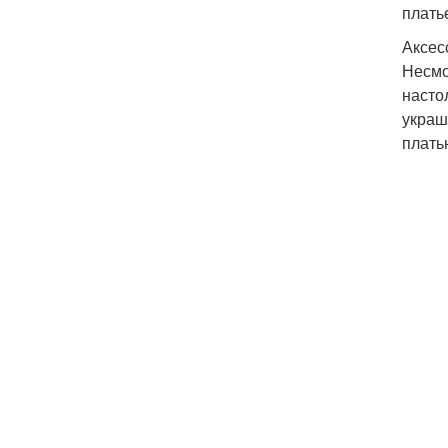
плать
Аксес
Несмо
насто
украш
плать