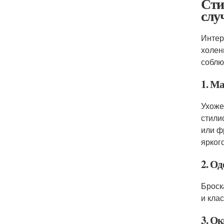
Сти
слу
Интер
холен
соблю
1. М
Ухоже
стили
или ф
ярког
2. О
Броск
и кла
3. О