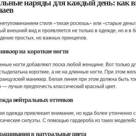
льные наряды для каждый день: как в
чаев
нетупоминанием стиля «тихая роскошь» или «старые деньги
ый внешний вид и проявляется не только в одежде, но и в 
дение простых, но важных принципов.
аникюр на короткие ногти
нные ногти добавляют лоска любой женщине. Вот только дл
стыделатьна короткие, а не на длинные ногти. При этом же
ранцузский маникюр. Белая линия при этом должна быть тонк
о — лучше предпочесть классический красный цвет.
дежда нейтральных оттенков
ая одежда привлекает внимание, но куда более утонченно 
ссические силуэты. С помощью гардероба из таких моделе
крашивания в натуральные цвета