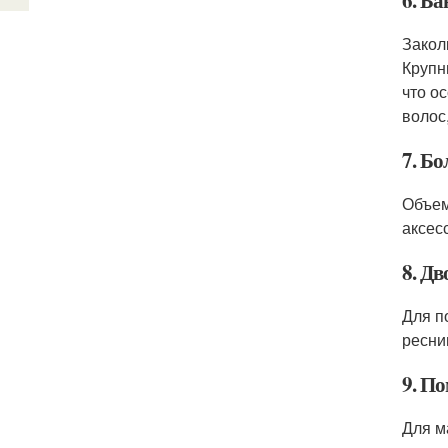
6. Ба
Закол
Крупн
что о
волос
7. Б
Объем
аксес
8. Д
Для п
ресни
9. П
Для м