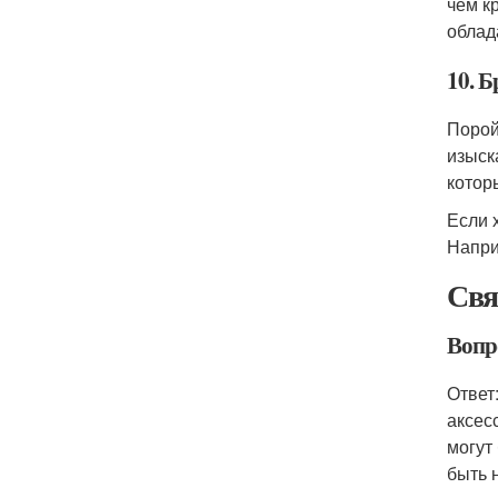
чем к
облад
10. 
Порой
изыск
котор
Если 
Напри
Свя
Вопр
Ответ
аксес
могут
быть 