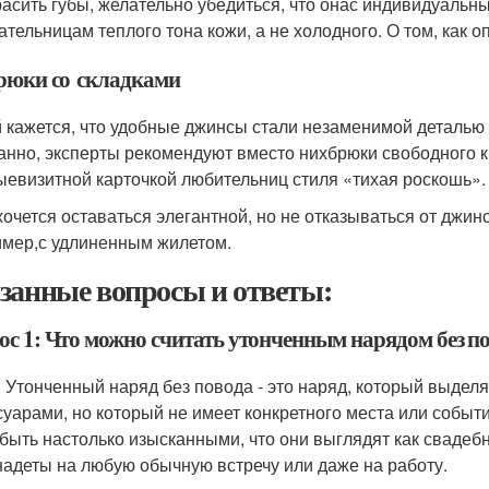
расить губы, желательно убедиться, что онас индивидуальн
ательницам теплого тона кожи, а не холодного. О том, как о
Брюки со складками
 кажется, что удобные джинсы стали незаменимой деталью 
анно, эксперты рекомендуют вместо нихбрюки свободного 
ыевизитной карточкой любительниц стиля «тихая роскошь».
хочется оставаться элегантной, но не отказываться от джин
мер,с удлиненным жилетом.
занные вопросы и ответы:
ос 1: Что можно считать утонченным нарядом без п
: Утонченный наряд без повода - это наряд, который выдел
суарами, но который не имеет конкретного места или событи
 быть настолько изысканными, что они выглядят как свадеб
надеты на любую обычную встречу или даже на работу.