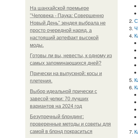
На шанхайской премьере
"Человека - Паука: Совершенно
С
Новый День" зендея выбрала не
Ч
просто очередной наряд, а
К
настоящий артефакт высокой
моды.
Готовы ли вы, невесты, к одному из
самых запоминающихся дней?
Прически на выпускной: косы и
К
плетения.
К
Выбор идеальной прически с
завесой челки: 70 лучших
вариантов на 2024 год
Безупречный блондинг:
проверенные методы и советы для
К
самой в блонд покраситься