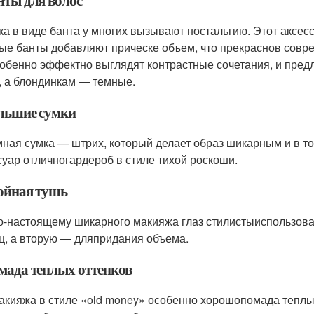
нты для волос
ка в виде банта у многих вызывают ностальгию. Этот аксес
ые банты добавляют прическе объем, что прекраснов совр
собенно эффектно выглядят контрастные сочетания, и пред
, а блондинкам — темные.
ольшие сумки
ная сумка — штрих, который делает образ шикарным и в т
суар отличногардероб в стиле тихой роскоши.
войная тушь
о-настоящему шикарного макияжа глаз стилистыиспользоват
ц, а вторую — дляпридания объема.
омада теплых оттенков
акияжа в стиле «old money» особенно хорошопомада теплых