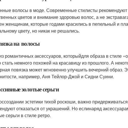
нные волосы в моде. Современные стилисты рекомендуют
твенных цветов и внимание здоровью волос, а не экстравага
ен женщинам, которые годами красились в пепельный и пла
альному цвету, но никак не решались.
вязка на волосы
из романтичных аксессуаров, которыйдля образа в стиле «o
 стать немного похожей на красавицу из прошлого. А нек
ерная повязка может мгновенно улучшить вечерний образ. Э
нитости, например, Аня Тейлор-Джой и Сидни Суини.
ассивные золотые серьги
оссоздании эстетики тихой роскоши, важно придерживатьс
ендуют отказаться от украшений. Но еслинаряд аксессуарам
ые серьги в стиле ретро.