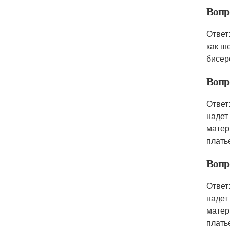
Вопр
Ответ
как ш
бисер
Вопр
Ответ
надет
матер
плать
Вопр
Ответ
надет
матер
плать