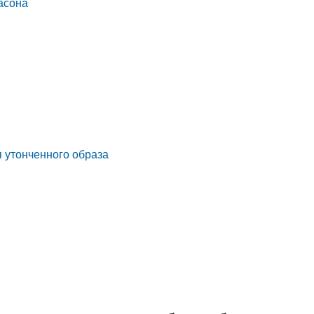
асона
я утонченного образа