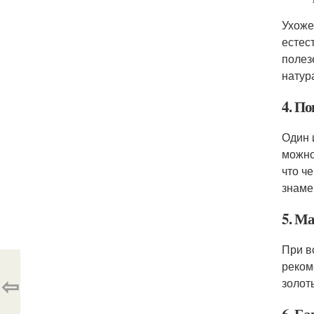
Ухоже
естес
полез
натур
4. По
Один 
можно
что ч
знаме
5. М
При в
реком
⇦
золот